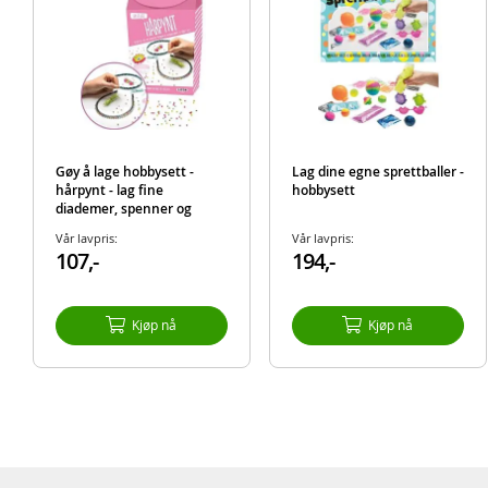
Gøy å lage hobbysett -
Lag dine egne sprettballer -
hårpynt - lag fine
hobbysett
diademer, spenner og
dekorasjoner til hår
Vår lavpris:
Vår lavpris:
107,-
194,-
Kjøp nå
Kjøp nå