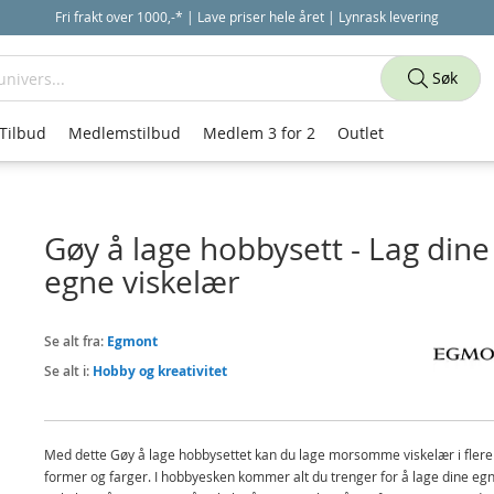
Fri frakt over 1000,-* | Lave priser hele året | Lynrask levering
Søk
Tilbud
Medlemstilbud
Medlem 3 for 2
Outlet
Gøy å lage hobbysett - Lag dine
egne viskelær
Se alt fra:
Egmont
Se alt i:
Hobby og kreativitet
Med dette Gøy å lage hobbysettet kan du lage morsomme viskelær i flere 
former og farger. I hobbyesken kommer alt du trenger for å lage dine eg