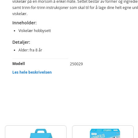
viskelær på en morsom å enkel måte. Settet består av former og ingredie
samt trinn-for-trinn instruksjoner som skal til for å lage dine helt egne un
viskelær.
Inneholder:
Viskelær hobbysett
Detaljer:
Alder: fra 8 år
Produktdetaljer
Modell
250029
Les hele beskrivelsen
EAN
7031652500290
Merke
Egmont