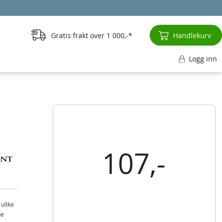
Gratis frakt over
1 000,-
Handlekurv
Logg inn
107,-
ulike
ne