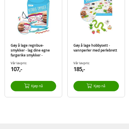
Gøy å lage regnbue-
Gøy å lage hobbysett -
smykker - lag dine egne
vannperler med perlebrett
fargerike smykker -
hobbyeske
Vår lavpris:
Vår lavpris:
107,-
185,-
Kjøp nå
Kjøp nå