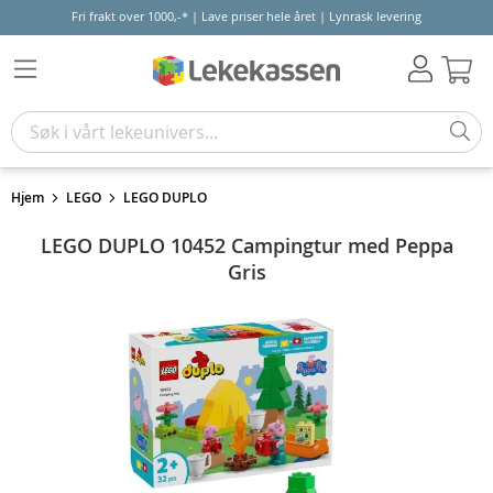
Fri frakt over 1000,-* | Lave priser hele året | Lynrask levering
Hand
Hjem
LEGO
LEGO DUPLO
LEGO DUPLO 10452 Campingtur med Peppa
Gris