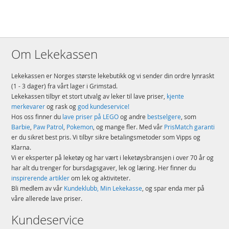
Størrelse – settet består av 32 deler og inkluderer en tremodell som er
14 cm høy, 10 cm bred og 4 cm dyp
Detaljer:
Antall klosser: 32
Om Lekekassen
Alder: fra 2 år
Lekekassen er Norges største lekebutikk og vi sender din ordre lynraskt
Produktdetaljer
Modell
10452
(1 - 3 dager) fra vårt lager i Grimstad.
Lekekassen tilbyr et stort utvalg av leker til lave priser,
kjente
EAN
5702017816654
merkevarer
og rask og
god kundeservice!
Hos oss finner du
lave priser på LEGO
og andre
bestselgere
, som
Merke
LEGO
Barbie
,
Paw Patrol
,
Pokemon
, og mange fler. Med vår
PrisMatch garanti
er du sikret best pris. Vi tilbyr sikre betalingsmetoder som Vipps og
Klarna.
Vi er eksperter på leketøy og har vært i leketøysbransjen i over 70 år og
har alt du trenger for bursdagsgaver, lek og læring. Her finner du
inspirerende artikler
om lek og aktiviteter.
Bli medlem av vår
Kundeklubb, Min Lekekasse
, og spar enda mer på
våre allerede lave priser.
Kundeservice