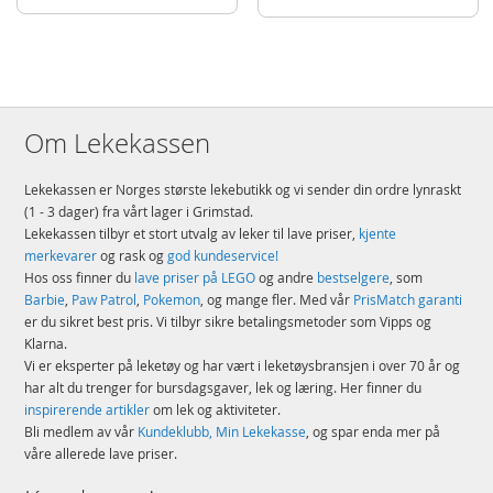
Detaljer
Antall klosser: 299
Alder: fra 8 år
Om Lekekassen
Produktdetaljer
Modell
76448
EAN
5702017812861
Lekekassen er Norges største lekebutikk og vi sender din ordre lynraskt
(1 - 3 dager) fra vårt lager i Grimstad.
Merke
LEGO
Lekekassen tilbyr et stort utvalg av leker til lave priser,
kjente
merkevarer
og rask og
god kundeservice!
Hos oss finner du
lave priser på LEGO
og andre
bestselgere
, som
Barbie
,
Paw Patrol
,
Pokemon
, og mange fler. Med vår
PrisMatch garanti
er du sikret best pris. Vi tilbyr sikre betalingsmetoder som Vipps og
Klarna.
Vi er eksperter på leketøy og har vært i leketøysbransjen i over 70 år og
har alt du trenger for bursdagsgaver, lek og læring. Her finner du
inspirerende artikler
om lek og aktiviteter.
Bli medlem av vår
Kundeklubb, Min Lekekasse
, og spar enda mer på
våre allerede lave priser.