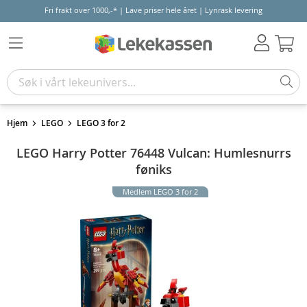
Fri frakt over 1000,-* | Lave priser hele året | Lynrask levering
Hand
Hjem
LEGO
LEGO 3 for 2
LEGO Harry Potter 76448 Vulcan: Humlesnurrs
føniks
Medlem LEGO 3 for 2