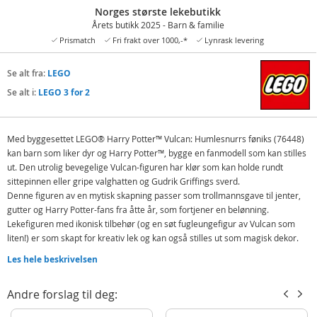
Norges største lekebutikk
Årets butikk 2025 - Barn & familie
Prismatch
Fri frakt over 1000,-*
Lynrask levering
Se alt fra:
LEGO
Se alt i:
LEGO 3 for 2
Med byggesettet LEGO® Harry Potter™ Vulcan: Humlesnurrs føniks (76448)
kan barn som liker dyr og Harry Potter™, bygge en fanmodell som kan stilles
ut. Den utrolig bevegelige Vulcan-figuren har klør som kan holde rundt
sittepinnen eller gripe valghatten og Gudrik Griffings sverd.
Denne figuren av en mytisk skapning passer som trollmannsgave til jenter,
gutter og Harry Potter-fans fra åtte år, som fortjener en belønning.
Lekefiguren med ikonisk tilbehør (og en søt fugleungefigur av Vulcan som
liten!) er som skapt for kreativ lek og kan også stilles ut som magisk dekor.
Modellene kan brukes sammen med andre LEGO Harry Potter samlersett
Les hele beskrivelsen
(selges separat) for å gi barn enda flere lekemuligheter.
Med LEGO Builder appen kan du gjøre barns byggeopplevelse enda bedre,
Andre forslag til deg:
med verktøy for å zoome og rotere modeller i 3D, spore framdrift og lagre
sett.