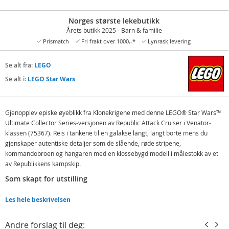
Norges største lekebutikk
Årets butikk 2025 - Barn & familie
Prismatch
Fri frakt over 1000,-*
Lynrask levering
Se alt fra:
LEGO
Se alt i:
LEGO Star Wars
Gjenopplev episke øyeblikk fra Klonekrigene med denne LEGO® Star Wars™
Ultimate Collector Series-versjonen av Republic Attack Cruiser i Venator-
klassen (75367). Reis i tankene til en galakse langt, langt borte mens du
gjenskaper autentiske detaljer som de slående, røde stripene,
kommandobroen og hangaren med en klossebygd modell i målestokk av et
av Republikkens kampskip.
Som skapt for utstilling
Denne byggbare modellen er 109 cm og passer perfekt som blikkfang i
Les hele beskrivelsen
rommet. Den har en innebygd utstillingssokkel med informasjonsplate, en
spesiell kloss som markerer Klonekrigenes 20-årsjubileum, og plass til de to
inkluderte LEGO Star Wars minifigurene av kaptein Rex og admiral Yularen.
Andre forslag til deg: