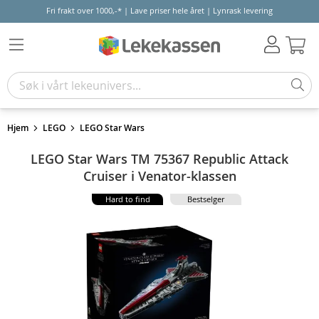
Fri frakt over 1000,-* | Lave priser hele året | Lynrask levering
Hand
Hjem
LEGO
LEGO Star Wars
LEGO Star Wars TM 75367 Republic Attack
Cruiser i Venator-klassen
Hard to find
Bestselger