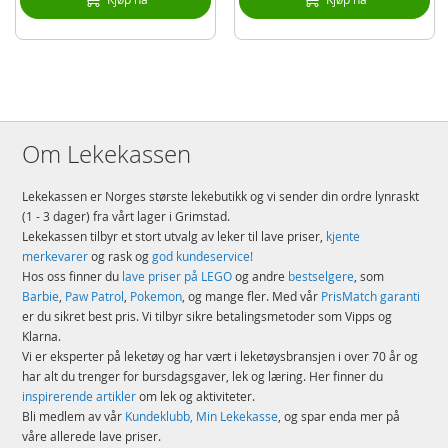
Illustrerte instruksjoner – du finner enkle, trinnvise instruksjoner i esken
og i LEGO® Builder appen, som loser deg trygt gjennom den komplekse
byggeutfordringen
Fra en galakse langt, langt borte og rett hjem til deg – LEGO® Star Wars™
sett for voksne er utviklet for alle som liker å slappe av med gøyale,
kreative og engasjerende hobbyaktiviteter
Kvalitetsgaranti – LEGO® komponenter oppfyller strenge
Om Lekekassen
bransjestandarder, som gjør at de er lette å sette sammen til solide
modeller
Lekekassen er Norges største lekebutikk og vi sender din ordre lynraskt
Med sikkerheten i høysetet – LEGO® klosser og deler testes på så å si
alle tenkelige måter for å sikre at de oppfyller strenge, globale
(1 - 3 dager) fra vårt lager i Grimstad.
sikkerhetsstandarder
Lekekassen tilbyr et stort utvalg av leker til lave priser,
kjente
merkevarer
og rask og
god kundeservice!
Detaljer:
Hos oss finner du
lave priser på LEGO
og andre
bestselgere
, som
Antall klosser: 5374
Barbie
,
Paw Patrol
,
Pokemon
, og mange fler. Med vår
PrisMatch garanti
er du sikret best pris. Vi tilbyr sikre betalingsmetoder som Vipps og
Alder: fra 18 år
Klarna.
Vi er eksperter på leketøy og har vært i leketøysbransjen i over 70 år og
Produktdetaljer
Modell
75367
har alt du trenger for bursdagsgaver, lek og læring. Her finner du
inspirerende artikler
om lek og aktiviteter.
EAN
5702017421476
Bli medlem av vår
Kundeklubb, Min Lekekasse
, og spar enda mer på
Merke
LEGO
våre allerede lave priser.