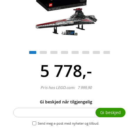
5 778,-
Pris hos LEGO.com:
7 999,90
Gi beskjed når tilgjengelig
Gi beskjed
Send meg e-post med nyheter og tilbud.