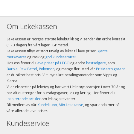
Om Lekekassen
Lekekassen er Norges største lekebutikk og vi sender din ordre lynraskt
(1 - 3 dager) fra vårt lager i Grimstad.
Lekekassen tilbyr et stort utvalg av leker til lave priser,
kjente
merkevarer
og rask og
god kundeservice!
Hos oss finner du
lave priser på LEGO
og andre
bestselgere
, som
Barbie
,
Paw Patrol
,
Pokemon
, og mange fler. Med vår
PrisMatch garanti
er du sikret best pris. Vi tilbyr sikre betalingsmetoder som Vipps og
Klarna.
Vi er eksperter på leketøy og har vært i leketøysbransjen i over 70 år og
har alt du trenger for bursdagsgaver, lek og læring. Her finner du
inspirerende artikler
om lek og aktiviteter.
Bli medlem av vår
Kundeklubb, Min Lekekasse
, og spar enda mer på
våre allerede lave priser.
Kundeservice