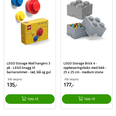
EAN
5711938031855
Merke
LEGO
LEGO Storage Wall hangers 3
LEGO Storage Brick 4 -
pk - LEGO knagg til
oppbevaringsboks med lokk -
barnerommet - rød, blå og gul
25 x 25 cm - medium stone
grey - design collection
Vår lavpris:
Vår lavpris:
135,-
177,-
Kjøp nå
Kjøp nå