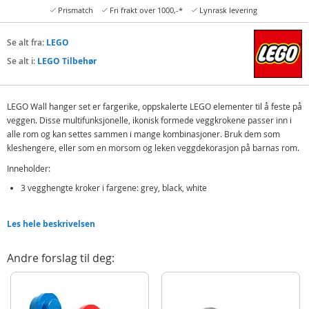
Prismatch
Fri frakt over 1000,-*
Lynrask levering
Se alt fra:
LEGO
Se alt i:
LEGO Tilbehør
LEGO Wall hanger set er fargerike, oppskalerte LEGO elementer til å feste på
veggen. Disse multifunksjonelle, ikonisk formede veggkrokene passer inn i
alle rom og kan settes sammen i mange kombinasjoner. Bruk dem som
kleshengere, eller som en morsom og leken veggdekorasjon på barnas rom.
Inneholder:
3 vegghengte kroker i fargene: grey, black, white
Detaljer:
Les hele beskrivelsen
Dimensjoner: ø 94 + ø 78,5 + ø47 mm
Materiale: Polypropylen (PP) BPA og ftalatfri
Andre forslag til deg:
Ingen PVC er brukt
Produktdetaljer
Modell
40161733