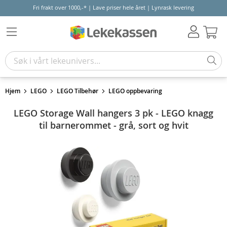
Fri frakt over 1000,-* | Lave priser hele året | Lynrask levering
Hand
Hjem
LEGO
LEGO Tilbehør
LEGO oppbevaring
LEGO Storage Wall hangers 3 pk - LEGO knagg
til barnerommet - grå, sort og hvit