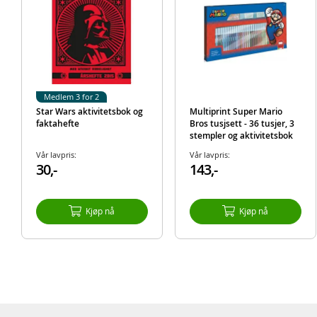
Medlem 3 for 2
Star Wars aktivitetsbok og
Multiprint Super Mario
faktahefte
Bros tusjsett - 36 tusjer, 3
stempler og aktivitetsbok
Vår lavpris:
Vår lavpris:
30,-
143,-
Kjøp nå
Kjøp nå