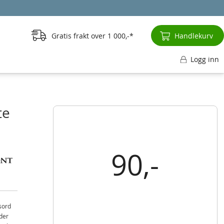
Gratis frakt over
1 000,-
Handlekurv
Logg inn
te
90,-
sord
lder