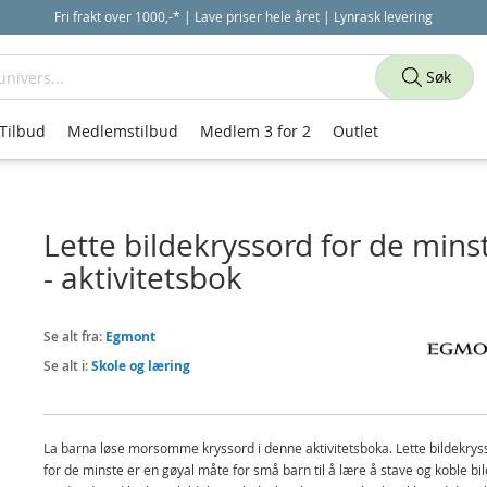
Fri frakt over 1000,-* | Lave priser hele året | Lynrask levering
Søk
Tilbud
Medlemstilbud
Medlem 3 for 2
Outlet
Lette bildekryssord for de mins
- aktivitetsbok
Se alt fra:
Egmont
Se alt i:
Skole og læring
La barna løse morsomme kryssord i denne aktivitetsboka. Lette bildekrys
for de minste er en gøyal måte for små barn til å lære å stave og koble bi