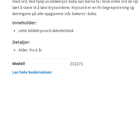
med ord. Ved hjelp av bildekryss-boka kan barna ta i bruk enkle ord de nyl
lært å stave til å løse kryssordene. Kryssord er en fin begrepstrening og
løsningene på alle oppgavene står bakerst i boka.
Inneholder:
Lette bildekryssord aktivitetsbok
Detaljer:
Alder: fra 6 år
Produktdetaljer
Modell
232273
Les hele beskrivelsen
EAN
7031652322731
Merke
Egmont