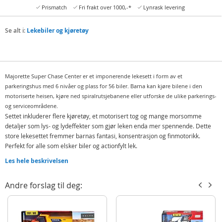
Prismatch
Fri frakt over 1000,-*
Lynrask levering
Se alt i:
Lekebiler og kjøretøy
Majorette Super Chase Center er et imponerende lekesett i form av et
parkeringshus med 6 nivåer og plass for 56 biler. Barna kan kjøre bilene i den
motoriserte heisen, kjøre ned spiralrutsjebanene eller utforske de ulike parkerings-
og serviceområdene.
Settet inkluderer flere kjøretøy, et motorisert tog og mange morsomme
detaljer som lys- og lydeffekter som gjør leken enda mer spennende. Dette
store lekesettet fremmer barnas fantasi, konsentrasjon og finmotorikk.
Perfekt for alle som elsker biler og actionfylt lek.
Inneholder:
Les hele beskrivelsen
Majorette Super Chase Center lekesett
Andre forslag til deg:
4 leketøysbiler i metall
Motorisert tog med vogn
Detaljer: