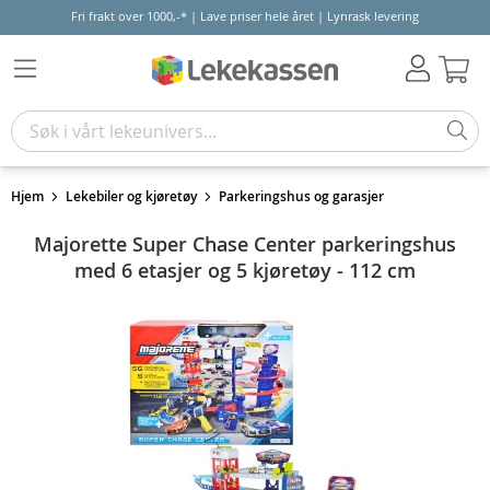
Fri frakt over 1000,-* | Lave priser hele året | Lynrask levering
Hand
Hjem
Lekebiler og kjøretøy
Parkeringshus og garasjer
Majorette Super Chase Center parkeringshus
med 6 etasjer og 5 kjøretøy - 112 cm