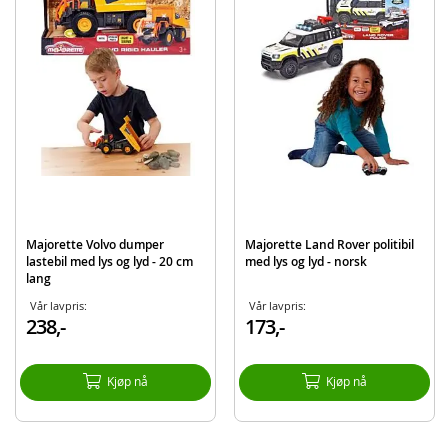
Mål: 112 x 84 cm (BxH)
Batteribehov: ja (inngår ikke)
Alder: fra 5 år
Produktdetaljer
Modell
8502009000
EAN
3467452077191
Majorette Volvo dumper
Majorette Land Rover politibil
lastebil med lys og lyd - 20 cm
med lys og lyd - norsk
lang
Vår lavpris:
Vår lavpris:
238,-
173,-
Kjøp nå
Kjøp nå