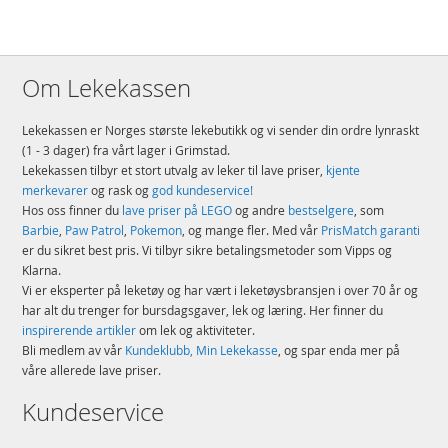
Om Lekekassen
Lekekassen er Norges største lekebutikk og vi sender din ordre lynraskt
(1 - 3 dager) fra vårt lager i Grimstad.
Lekekassen tilbyr et stort utvalg av leker til lave priser,
kjente
merkevarer
og rask og
god kundeservice!
Hos oss finner du
lave priser på LEGO
og andre
bestselgere
, som
Barbie
,
Paw Patrol
,
Pokemon
, og mange fler. Med vår
PrisMatch garanti
er du sikret best pris. Vi tilbyr sikre betalingsmetoder som Vipps og
Klarna.
Vi er eksperter på leketøy og har vært i leketøysbransjen i over 70 år og
har alt du trenger for bursdagsgaver, lek og læring. Her finner du
inspirerende artikler
om lek og aktiviteter.
Bli medlem av vår
Kundeklubb, Min Lekekasse
, og spar enda mer på
våre allerede lave priser.
Kundeservice