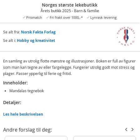
Norges største lekebutikk
Årets butikk 2025 - Barn & familie
Prismatch
Fri frakt over 1000,-*
Lynrask levering
Se alt fra:
Norsk Fakta Forlag
Se alt i:
Hobby og kreativitet
En samling av utrolig flotte mønstre og illustrasjoner. Boken er full av figurer
som man kan tegne av eller fargelegge. Fungerer utrolig godt mot stress og
plager. Passer ypperlig til ferie og fritid.
Inneholder:
Mandalas tegnebok
Detaljer:
Mål: 28 x 22 cm
Les hele beskrivelsen
Antall sider: 60
Alder: fra 8 år
Andre forslag til deg:
Produktdetaljer