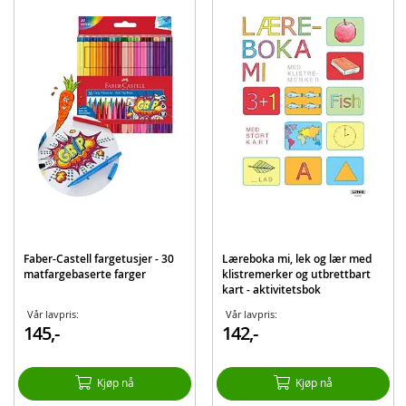
Modell
9788278884980
EAN
9788278884980
Merke
Norsk Fakta Forlag
Aktuelt
Bestselgere
Faber-Castell fargetusjer - 30
Læreboka mi, lek og lær med
matfargebaserte farger
klistremerker og utbrettbart
kart - aktivitetsbok
Vår lavpris:
Vår lavpris:
145,-
142,-
Kjøp nå
Kjøp nå