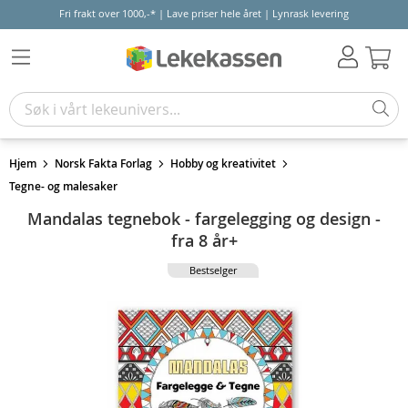
Fri frakt over 1000,-* | Lave priser hele året | Lynrask levering
Hand
Hjem
Norsk Fakta Forlag
Hobby og kreativitet
Tegne- og malesaker
Mandalas tegnebok - fargelegging og design -
fra 8 år+
Bestselger