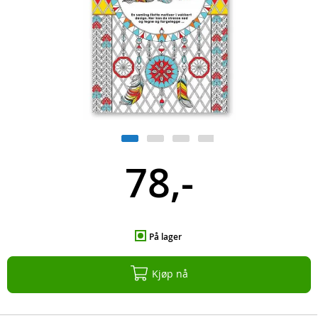
78,-
På lager
Kjøp nå