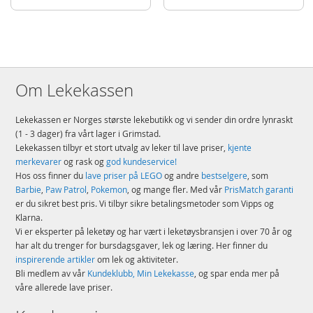
Om Lekekassen
Lekekassen er Norges største lekebutikk og vi sender din ordre lynraskt
(1 - 3 dager) fra vårt lager i Grimstad.
Lekekassen tilbyr et stort utvalg av leker til lave priser,
kjente
merkevarer
og rask og
god kundeservice!
Hos oss finner du
lave priser på LEGO
og andre
bestselgere
, som
Barbie
,
Paw Patrol
,
Pokemon
, og mange fler. Med vår
PrisMatch garanti
er du sikret best pris. Vi tilbyr sikre betalingsmetoder som Vipps og
Klarna.
Vi er eksperter på leketøy og har vært i leketøysbransjen i over 70 år og
har alt du trenger for bursdagsgaver, lek og læring. Her finner du
inspirerende artikler
om lek og aktiviteter.
Bli medlem av vår
Kundeklubb, Min Lekekasse
, og spar enda mer på
våre allerede lave priser.