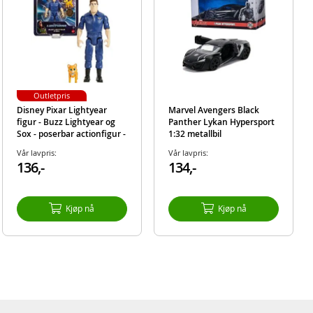
Outletpris
Disney Pixar Lightyear
Marvel Avengers Black
figur - Buzz Lightyear og
Panther Lykan Hypersport
Sox - poserbar actionfigur -
1:32 metallbil
13 cm
Vår lavpris:
Vår lavpris:
136,-
134,-
Kjøp nå
Kjøp nå