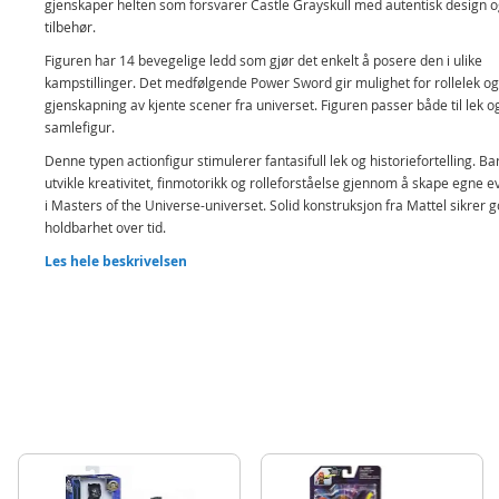
gjenskaper helten som forsvarer Castle Grayskull med autentisk design 
tilbehør.
Figuren har 14 bevegelige ledd som gjør det enkelt å posere den i ulike
kampstillinger. Det medfølgende Power Sword gir mulighet for rollelek og
gjenskapning av kjente scener fra universet. Figuren passer både til lek 
samlefigur.
Denne typen actionfigur stimulerer fantasifull lek og historiefortelling. Ba
utvikle kreativitet, finmotorikk og rolleforståelse gjennom å skape egne e
i Masters of the Universe-universet. Solid konstruksjon fra Mattel sikrer 
holdbarhet over tid.
Produktet skiller seg ut med filmnøyaktig design basert på nyere
Les hele beskrivelsen
karaktertolkning, kombinert med klassisk lekeverdi. Dette gjør figuren re
både for nye brukere og for samlere av serien.
Inneholder:
He-Man actionfigur
Power Sword (sverd)
Detaljer:
Mål: ca. 14 cm høy
Bevegelighet: 14 leddpunkter