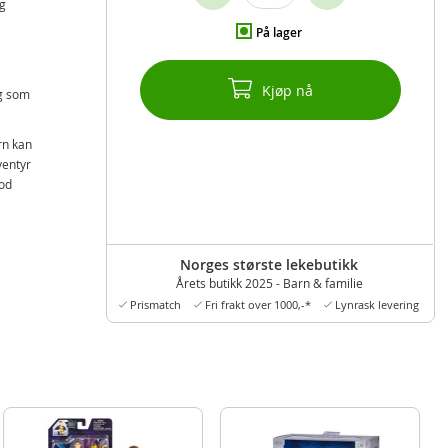
og
På lager
Kjøp nå
og som
rn kan
ventyr
god
levant
Norges største lekebutikk
Årets butikk 2025 - Barn & familie
Prismatch
Fri frakt over 1000,-*
Lynrask levering