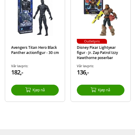
Alder: fra 6 år
Produktdetaljer
Modell
JKH89
EAN
0194735350452
Outletpris
Aktuelt
Nyheter
Avengers Titan Hero Black
Disney Pixar Lightyear
Panther actionfigur - 30 cm
figur - Jr. Zap Patrol Izzy
Hawthorne poserbar
actionfigur - 12 cm
Vår lavpris:
Vår lavpris:
182,-
136,-
Kjøp nå
Kjøp nå