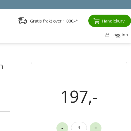
Gratis frakt over
1 000,-
Handlekurv
Logg inn
n
197,-
d
-
+