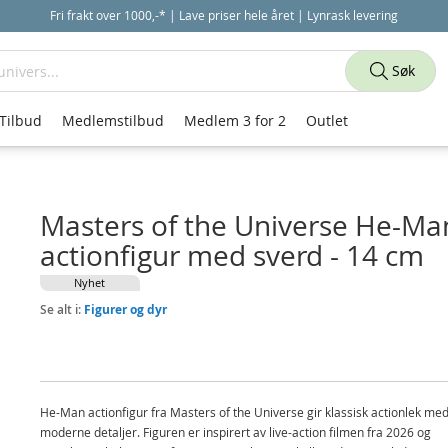
Fri frakt over 1000,-* | Lave priser hele året | Lynrask levering
Søk
Tilbud
Medlemstilbud
Medlem 3 for 2
Outlet
Masters of the Universe He-Ma
actionfigur med sverd - 14 cm
Nyhet
Se alt i:
Figurer og dyr
He-Man actionfigur fra Masters of the Universe gir klassisk actionlek me
moderne detaljer. Figuren er inspirert av live-action filmen fra 2026 og