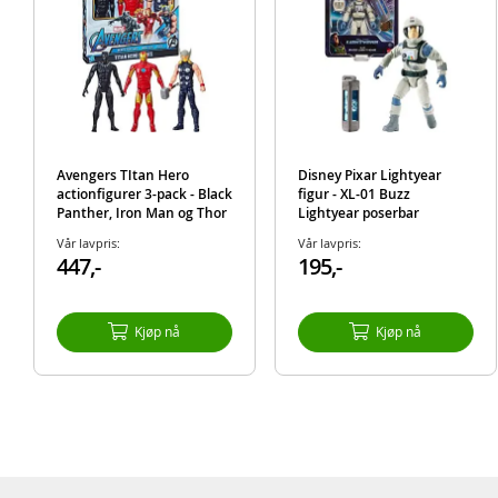
Avengers TItan Hero
Disney Pixar Lightyear
actionfigurer 3-pack - Black
figur - XL-01 Buzz
Panther, Iron Man og Thor
Lightyear poserbar
actionfigur - 13 cm
Vår lavpris:
Vår lavpris:
447,-
195,-
Kjøp nå
Kjøp nå