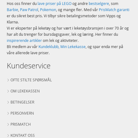
Hos oss finner du
lave priser på LEGO
og andre
bestselgere
, som
Barbie
,
Paw Patrol
,
Pokemon
, og mange fler. Med vår
PrisMatch garanti
er du sikret best pris. Vi tilbyr sikre betalingsmetoder som Vipps og
Klarna.
Vi er eksperter på leketøy og har vært i leketøysbransjen i over 70 år og
har alt du trenger for bursdagsgaver, lek og læring. Her finner du
inspirerende artikler
om lek og aktiviteter.
Bli medlem av vår
Kundeklubb, Min Lekekasse
, og spar enda mer på
våre allerede lave priser.
Kundeservice
OFTE STILTE SPØRSMÅL
OM LEKEKASSEN
BETINGELSER
PERSONVERN
PRISMATCH
KONTAKT OSS