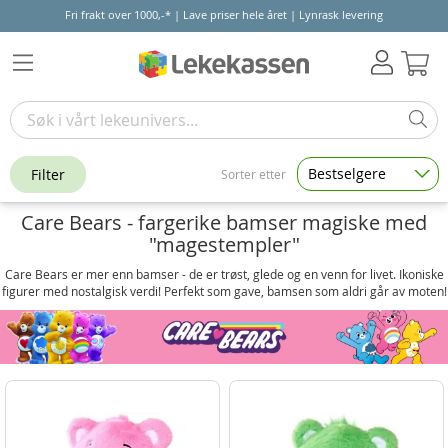
Fri frakt over 1000,-* | Lave priser hele året | Lynrask levering
Hand
Bestselgere
Filter
Sorter etter
Care Bears - fargerike bamser magiske med
"magestempler"
Care Bears er mer enn bamser - de er trøst, glede og en venn for livet. Ikoniske
figurer med nostalgisk verdi! Perfekt som gave, bamsen som aldri går av moten!