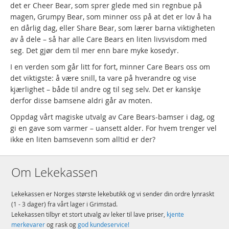
det er Cheer Bear, som sprer glede med sin regnbue på
magen, Grumpy Bear, som minner oss på at det er lov å ha
en dårlig dag, eller Share Bear, som lærer barna viktigheten
av å dele – så har alle Care Bears en liten livsvisdom med
seg. Det gjør dem til mer enn bare myke kosedyr.
I en verden som går litt for fort, minner Care Bears oss om
det viktigste: å være snill, ta vare på hverandre og vise
kjærlighet – både til andre og til seg selv. Det er kanskje
derfor disse bamsene aldri går av moten.
Oppdag vårt magiske utvalg av Care Bears-bamser i dag, og
gi en gave som varmer – uansett alder. For hvem trenger vel
ikke en liten bamsevenn som alltid er der?
Om Lekekassen
Lekekassen er Norges største lekebutikk og vi sender din ordre lynraskt
(1 - 3 dager) fra vårt lager i Grimstad.
Lekekassen tilbyr et stort utvalg av leker til lave priser,
kjente
merkevarer
og rask og
god kundeservice!