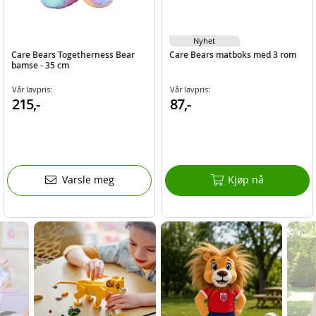
Nyhet
Care Bears Togetherness Bear
Care Bears matboks med 3 rom
bamse - 35 cm
Vår lavpris:
Vår lavpris:
215,-
87,-
Varsle meg
Kjøp nå