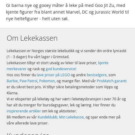
Gi barna nye og gooey måter å leke på med Goo Jit Zu, med
kjente figurer fra blant annet Marvel, DC og Jurassic World til
nye heltefigurer - helt uten søl.
Om Lekekassen
Lekekassen er Norges største lekebutikk og vi sender din ordre lynraskt
(1 - 3 dager) fra vårt lager i Grimstad.
Lekekassen tilbyr et stort utvalg av leker til lave priser,
kjente
merkevarer
og rask og
god kundeservice!
Hos oss finner du
lave priser på LEGO
og andre
bestselgere
, som
Barbie
,
Paw Patrol
,
Pokemon
, og mange fler. Med vår
PrisMatch garanti
er du sikret best pris. Vi tilbyr sikre betalingsmetoder som Vipps og
Klarna.
Vi er eksperter på leketøy og har vært i leketøysbransjen i over 70 år og
har alt du trenger for bursdagsgaver, lek og læring. Her finner du
inspirerende artikler
om lek og aktiviteter.
Bli medlem av vår
Kundeklubb, Min Lekekasse
, og spar enda mer på
våre allerede lave priser.