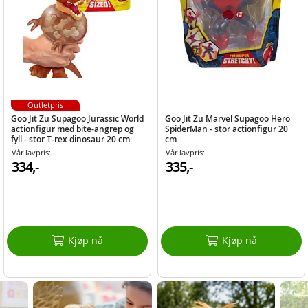
Outletpris
Goo Jit Zu Supagoo Jurassic World
Goo Jit Zu Marvel Supagoo Hero
actionfigur med bite-angrep og
SpiderMan - stor actionfigur 20
fyll - stor T-rex dinosaur 20 cm
cm
Vår lavpris:
Vår lavpris:
334,-
335,-
Kjøp nå
Kjøp nå