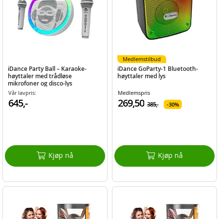
Medlemstilbud
iDance Party Ball – Karaoke-
iDance GoParty-1 Bluetooth-
høyttaler med trådløse
høyttaler med lys
mikrofoner og disco-lys
Vår lavpris:
Medlemspris
645,-
269,50
385,-
30%
Kjøp nå
Kjøp nå