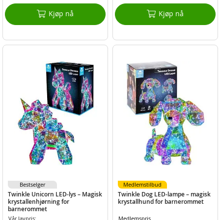
Kjøp nå
Kjøp nå
Bestselger
Medlemstilbud
Twinkle Unicorn LED-lys – Magisk
Twinkle Dog LED-lampe – magisk
krystallenhjørning for
krystallhund for barnerommet
barnerommet
Vår lavpris:
Medlemspris