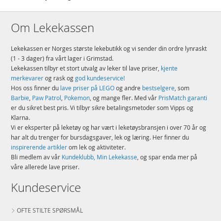
Om Lekekassen
Lekekassen er Norges største lekebutikk og vi sender din ordre lynraskt
(1 - 3 dager) fra vårt lager i Grimstad.
Lekekassen tilbyr et stort utvalg av leker til lave priser,
kjente
merkevarer
og rask og
god kundeservice!
Hos oss finner du
lave priser på LEGO
og andre
bestselgere
, som
Barbie
,
Paw Patrol
,
Pokemon
, og mange fler. Med vår
PrisMatch garanti
er du sikret best pris. Vi tilbyr sikre betalingsmetoder som Vipps og
Klarna.
Vi er eksperter på leketøy og har vært i leketøysbransjen i over 70 år og
har alt du trenger for bursdagsgaver, lek og læring. Her finner du
inspirerende artikler
om lek og aktiviteter.
Bli medlem av vår
Kundeklubb, Min Lekekasse
, og spar enda mer på
våre allerede lave priser.
Kundeservice
OFTE STILTE SPØRSMÅL