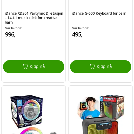
iDance XD301 Partymix DJ-stasjon
iDance G-600 Keyboard for barn
– 14-i-1 musikk-lek for kreative
barn
Vår lavpris:
Vår lavpris:
996,-
495,-
Kjøp nå
Kjøp nå