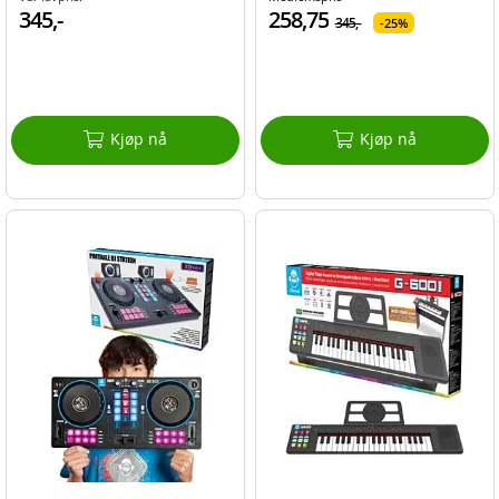
345,-
258,75
345,-
25%
Kjøp nå
Kjøp nå