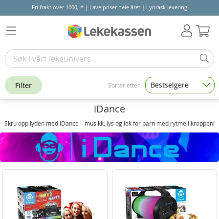
Fri frakt over 1000,-* | Lave priser hele året | Lynrask levering
Hand
Bestselgere
Filter
Sorter etter
iDance
Skru opp lyden med iDance – musikk, lys og lek for barn med rytme i kroppen!