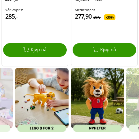
Vår lavpris:
Medlemspris
285,-
277,90
397,-
30%
Kjøp nå
Kjøp nå