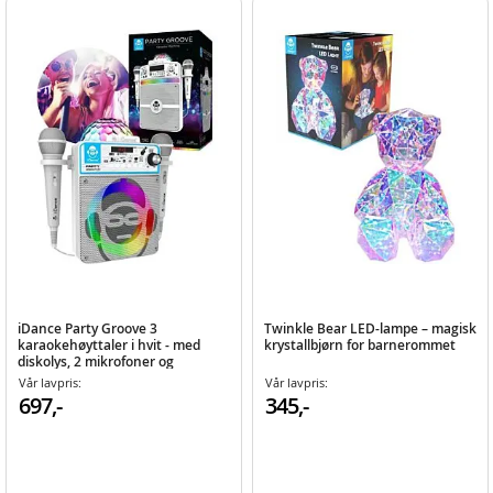
iDance Party Groove 3
Twinkle Bear LED-lampe – magisk
karaokehøyttaler i hvit - med
krystallbjørn for barnerommet
diskolys, 2 mikrofoner og
fjernkontroll
Vår lavpris:
Vår lavpris:
697,-
345,-