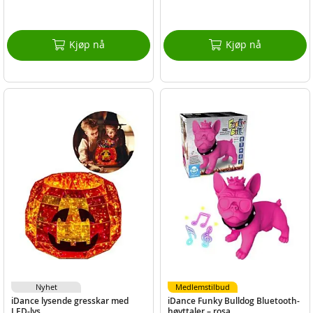
Kjøp nå
Kjøp nå
Nyhet
Medlemstilbud
iDance lysende gresskar med
iDance Funky Bulldog Bluetooth-
LED-lys
høyttaler – rosa