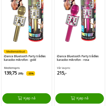
Medlemstilbud
iDance Bluetooth Party trådløs
iDance Bluetooth Party trådløs
karaoke mikrofon - gold
karaoke mikrofon - rosa
Medlemspris
Vår lavpris:
139,75
215,-
215,-
35%
Kjøp nå
Kjøp nå