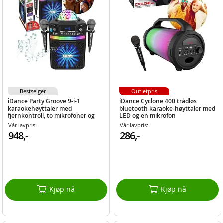
Bestselger
Outletpris
iDance Party Groove 9-i-1
iDance Cyclone 400 trådløs
karaokehøyttaler med
bluetooth karaoke-høyttaler med
fjernkontroll, to mikrofoner og
LED og en mikrofon
diskolys
Vår lavpris:
Vår lavpris:
948,-
286,-
Kjøp nå
Kjøp nå