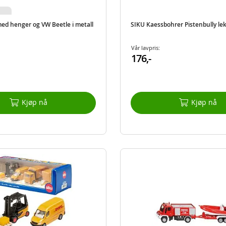
ed henger og VW Beetle i metall
SIKU Kaessbohrer Pistenbully lek
Vår lavpris:
176,-
Kjøp nå
Kjøp nå