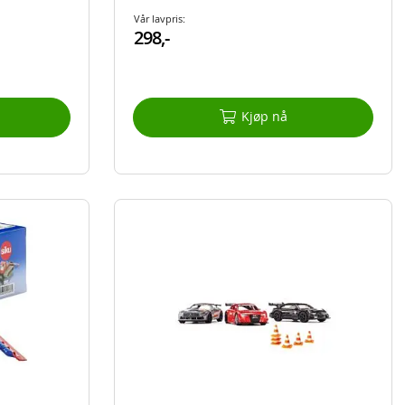
Vår lavpris:
298,-
Kjøp nå