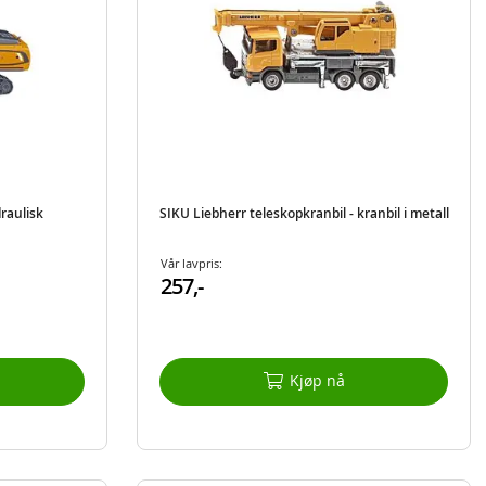
raulisk
SIKU Liebherr teleskopkranbil - kranbil i metall
Vår lavpris:
257,-
Kjøp nå