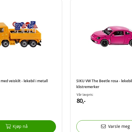
med veiskilt - lekebil i metall
SIKU VW The Beetle rosa - lekebil
klistremerker
Vår lavpris:
80,-
Kjøp nå
Varsle meg