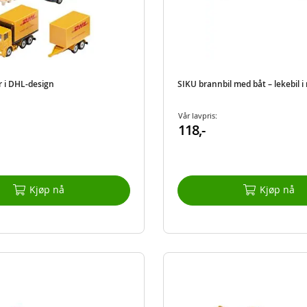
r i DHL-design
SIKU brannbil med båt – lekebil i
Vår lavpris:
118,-
Kjøp nå
Kjøp nå