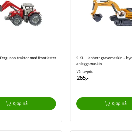
Ferguson traktor med frontlaster
SIKU Liebherr gravemaskin – hyd
anleggsmaskin
Vår lavpris:
265,-
Kjøp nå
Kjøp nå