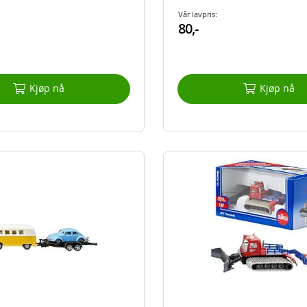
Vår lavpris:
80,-
Kjøp nå
Kjøp nå