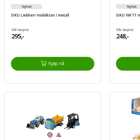
Nyhet
Nyhet
SIKU Liebherr mobilkran i metall
SIKU VW T1 m
Vår lavpris:
Vår lavpris:
295,-
248,-
Kjøp nå