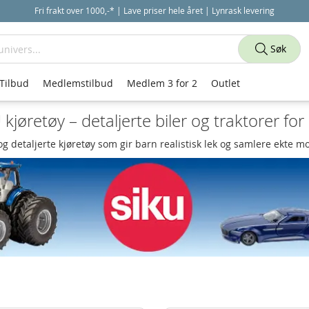
Fri frakt over 1000,-* | Lave priser hele året | Lynrask levering
Søk
Tilbud
Medlemstilbud
Medlem 3 for 2
Outlet
 kjøretøy – detaljerte biler og traktorer for
og detaljerte kjøretøy som gir barn realistisk lek og samlere ekte m