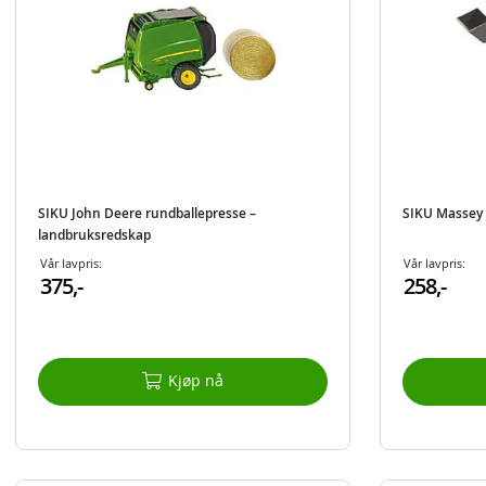
SIKU John Deere rundballepresse –
SIKU Massey 
landbruksredskap
Vår lavpris:
Vår lavpris:
375,-
258,-
Kjøp nå