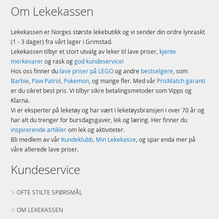
Om Lekekassen
Lekekassen er Norges største lekebutikk og vi sender din ordre lynraskt
(1 - 3 dager) fra vårt lager i Grimstad.
Lekekassen tilbyr et stort utvalg av leker til lave priser,
kjente
merkevarer
og rask og
god kundeservice!
Hos oss finner du
lave priser på LEGO
og andre
bestselgere
, som
Barbie
,
Paw Patrol
,
Pokemon
, og mange fler. Med vår
PrisMatch garanti
er du sikret best pris. Vi tilbyr sikre betalingsmetoder som Vipps og
Klarna.
Vi er eksperter på leketøy og har vært i leketøysbransjen i over 70 år og
har alt du trenger for bursdagsgaver, lek og læring. Her finner du
inspirerende artikler
om lek og aktiviteter.
Bli medlem av vår
Kundeklubb, Min Lekekasse
, og spar enda mer på
våre allerede lave priser.
Kundeservice
OFTE STILTE SPØRSMÅL
OM LEKEKASSEN