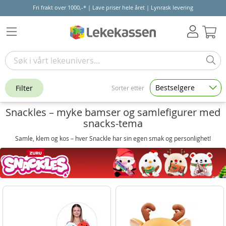
Fri frakt over 1000,-* | Lave priser hele året | Lynrask levering
Hand
Bestselgere
Filter
Sorter etter
Snackles – myke bamser og samlefigurer med
snacks-tema
Samle, klem og kos – hver Snackle har sin egen smak og personlighet!