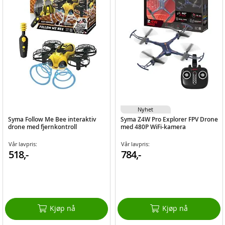
Nyhet
Syma Follow Me Bee interaktiv
Syma Z4W Pro Explorer FPV Drone
drone med fjernkontroll
med 480P WiFi-kamera
Vår lavpris:
Vår lavpris:
518,-
784,-
Kjøp nå
Kjøp nå