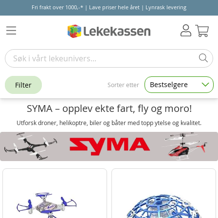
Fri frakt over 1000,-* | Lave priser hele året | Lynrask levering
Hand
Bestselgere
Filter
Sorter etter
SYMA – opplev ekte fart, fly og moro!
Utforsk droner, helikoptre, biler og båter med topp ytelse og kvalitet.