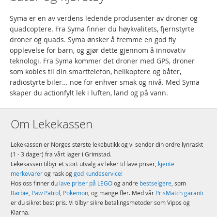
Syma er en av verdens ledende produsenter av droner og
quadcoptere. Fra Syma finner du høykvalitets, fjernstyrte
droner og quads. Syma ønsker å fremme en god fly
opplevelse for barn, og gjør dette gjennom å innovativ
teknologi. Fra Syma kommer det droner med GPS, droner
som kobles til din smarttelefon, helikoptere og båter,
radiostyrte biler... noe for enhver smak og nivå. Med Syma
skaper du actionfylt lek i luften, land og på vann.
Om Lekekassen
Lekekassen er Norges største lekebutikk og vi sender din ordre lynraskt
(1 - 3 dager) fra vårt lager i Grimstad.
Lekekassen tilbyr et stort utvalg av leker til lave priser,
kjente
merkevarer
og rask og
god kundeservice!
Hos oss finner du
lave priser på LEGO
og andre
bestselgere
, som
Barbie
,
Paw Patrol
,
Pokemon
, og mange fler. Med vår
PrisMatch garanti
er du sikret best pris. Vi tilbyr sikre betalingsmetoder som Vipps og
Klarna.