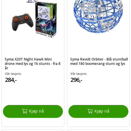
Syma X20T Night Hawk Mini
Syma Revolt Orbiter - Blå stuntball
drone med lys og 16 stunts - fra 8
med 180 boomerang stunt og lys
år
Vår lavpris:
Vår lavpris:
284,-
296,-
Kjøp nå
Kjøp nå