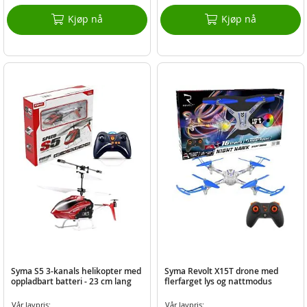
Kjøp nå
Kjøp nå
Syma S5 3-kanals helikopter med
Syma Revolt X15T drone med
oppladbart batteri - 23 cm lang
flerfarget lys og nattmodus
Vår lavpris:
Vår lavpris: