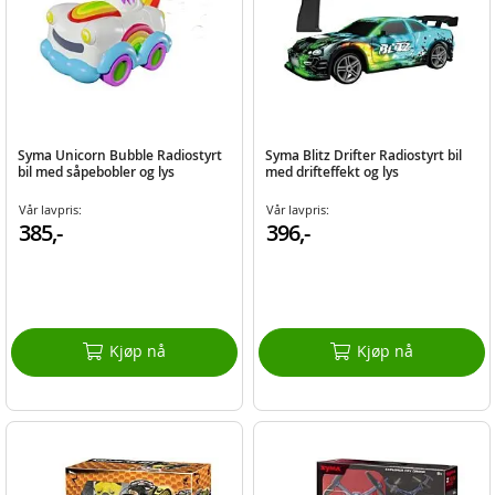
Syma Unicorn Bubble Radiostyrt
Syma Blitz Drifter Radiostyrt bil
bil med såpebobler og lys
med drifteffekt og lys
Vår lavpris:
Vår lavpris:
385,-
396,-
Kjøp nå
Kjøp nå