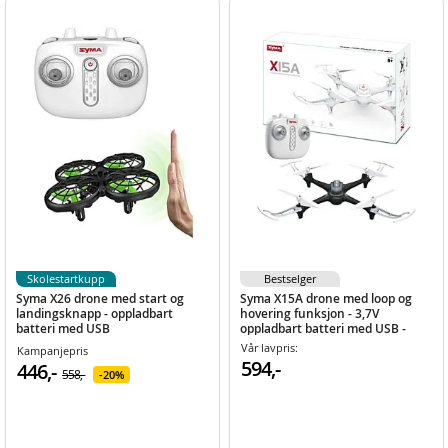
Skolestartkupp
Bestselger
Syma X26 drone med start og
Syma X15A drone med loop og
landingsknapp - oppladbart
hovering funksjon - 3,7V
batteri med USB
oppladbart batteri med USB -
Svart
Vår lavpris:
Kampanjepris
594,-
446,-
558,-
20%