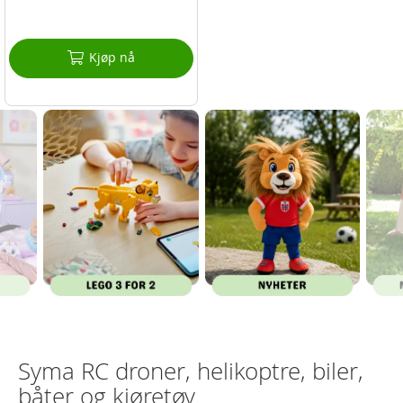
Kjøp nå
Syma RC droner, helikoptre, biler,
båter og kjøretøy