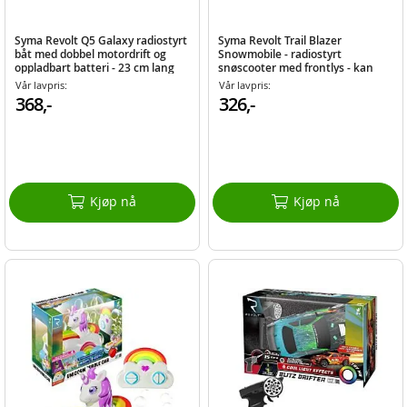
Syma Revolt Q5 Galaxy radiostyrt
Syma Revolt Trail Blazer
båt med dobbel motordrift og
Snowmobile - radiostyrt
oppladbart batteri - 23 cm lang
snøscooter med frontlys - kan
kjøre på snø
Vår lavpris:
Vår lavpris:
368,-
326,-
Kjøp nå
Kjøp nå