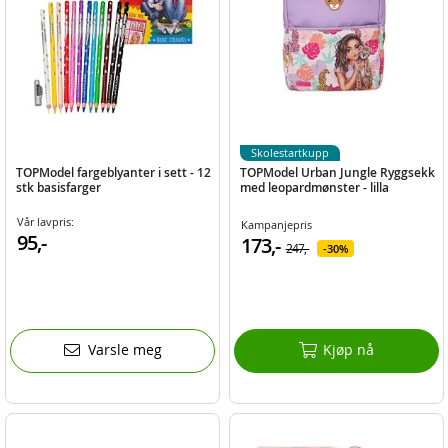
Skolestartkupp
TOPModel fargeblyanter i sett - 12
TOPModel Urban Jungle Ryggsekk
stk basisfarger
med leopardmønster - lilla
Vår lavpris:
Kampanjepris
95,-
173,-
247,-
30%
Varsle meg
Kjøp nå