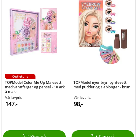
Outletpris
TOPModel Color Me Up Malesett
TOPModel øyenbryn pyntesett
med vannfarger og pensel - 10 ark
med pudder og sjablonger - brun
å male
Vår lavpris:
Vår lavpris:
147,-
98,-
Kjøp nå
Kjøp nå