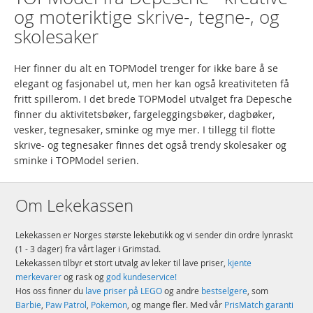
og moteriktige skrive-, tegne-, og
skolesaker
Her finner du alt en TOPModel trenger for ikke bare å se
elegant og fasjonabel ut, men her kan også kreativiteten få
fritt spillerom. I det brede TOPModel utvalget fra Depesche
finner du aktivitetsbøker, fargeleggingsbøker, dagbøker,
vesker, tegnesaker, sminke og mye mer. I tillegg til flotte
skrive- og tegnesaker finnes det også trendy skolesaker og
sminke i TOPModel serien.
Om Lekekassen
Lekekassen er Norges største lekebutikk og vi sender din ordre lynraskt
(1 - 3 dager) fra vårt lager i Grimstad.
Lekekassen tilbyr et stort utvalg av leker til lave priser,
kjente
merkevarer
og rask og
god kundeservice!
Hos oss finner du
lave priser på LEGO
og andre
bestselgere
, som
Barbie
,
Paw Patrol
,
Pokemon
, og mange fler. Med vår
PrisMatch garanti