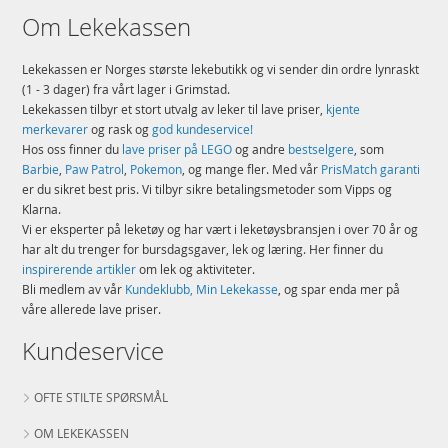
Om Lekekassen
Lekekassen er Norges største lekebutikk og vi sender din ordre lynraskt
(1 - 3 dager) fra vårt lager i Grimstad.
Lekekassen tilbyr et stort utvalg av leker til lave priser,
kjente
merkevarer
og rask og
god kundeservice!
Hos oss finner du
lave priser på LEGO
og andre
bestselgere
, som
Barbie
,
Paw Patrol
,
Pokemon
, og mange fler. Med vår
PrisMatch garanti
er du sikret best pris. Vi tilbyr sikre betalingsmetoder som Vipps og
Klarna.
Vi er eksperter på leketøy og har vært i leketøysbransjen i over 70 år og
har alt du trenger for bursdagsgaver, lek og læring. Her finner du
inspirerende artikler
om lek og aktiviteter.
Bli medlem av vår
Kundeklubb, Min Lekekasse
, og spar enda mer på
våre allerede lave priser.
Kundeservice
OFTE STILTE SPØRSMÅL
OM LEKEKASSEN