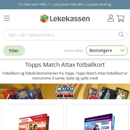
Fri frakt over 1000,-* | Lave priser hele året | Lynrask levering
Hand
Bestselgere
Filter
Sorter etter
Topps Match Attax fotballkort
Fotballkort og fotball-klistremerker fra Topps. Topps Match Attax fotballkort er
morsomme å samle, bytte og spille med!