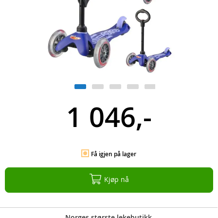
1 046,-
Få igjen på lager
Kjøp nå
Norges største lekebutikk