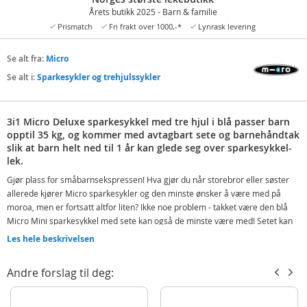
Årets butikk 2025 - Barn & familie
Prismatch
Fri frakt over 1000,-*
Lynrask levering
Se alt fra:
Micro
Se alt i:
Sparkesykler og trehjulssykler
3i1 Micro Deluxe sparkesykkel med tre hjul i blå passer barn
opptil 35 kg, og kommer med avtagbart sete og barnehåndtak
slik at barn helt ned til 1 år kan glede seg over sparkesykkel-
lek.
Gjør plass for småbarnsekspressen! Hva gjør du når storebror eller søster
allerede kjører Micro sparkesykler og den minste ønsker å være med på
moroa, men er fortsatt altfor liten? Ikke noe problem - takket være den blå
Micro Mini sparkesykkel med sete kan også de minste være med! Setet kan
løsnes fra styret når barnet blir større og man kan bruke den i stående
Les hele beskrivelsen
posisjon.
Når barna er gamle nok kan man sette på det originale styret og Mini 3in1 er
Andre forslag til deg:
forvandlet til den velkjente og kjære sparkesykkelen Mini Micro! Deluxe-
versjonen har forsterket konstruksjon (maks vekt 35 kg), justerbart T-styre