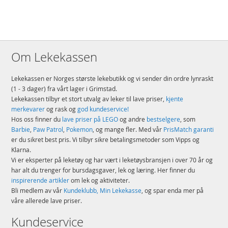
Produktdetaljer
Modell
MMD014
EAN
7640108560087
Merke
Micro
Om Lekekassen
Lekekassen er Norges største lekebutikk og vi sender din ordre lynraskt
(1 - 3 dager) fra vårt lager i Grimstad.
Lekekassen tilbyr et stort utvalg av leker til lave priser,
kjente
merkevarer
og rask og
god kundeservice!
Hos oss finner du
lave priser på LEGO
og andre
bestselgere
, som
Barbie
,
Paw Patrol
,
Pokemon
, og mange fler. Med vår
PrisMatch garanti
er du sikret best pris. Vi tilbyr sikre betalingsmetoder som Vipps og
Klarna.
Vi er eksperter på leketøy og har vært i leketøysbransjen i over 70 år og
har alt du trenger for bursdagsgaver, lek og læring. Her finner du
inspirerende artikler
om lek og aktiviteter.
Bli medlem av vår
Kundeklubb, Min Lekekasse
, og spar enda mer på
våre allerede lave priser.
Kundeservice