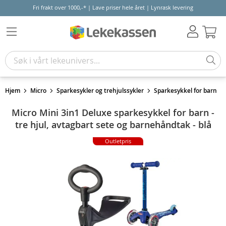
Fri frakt over 1000,-* | Lave priser hele året | Lynrask levering
Hand
Hjem
Micro
Sparkesykler og trehjulssykler
Sparkesykkel for barn
Micro Mini 3in1 Deluxe sparkesykkel for barn -
tre hjul, avtagbart sete og barnehåndtak - blå
Outletpris