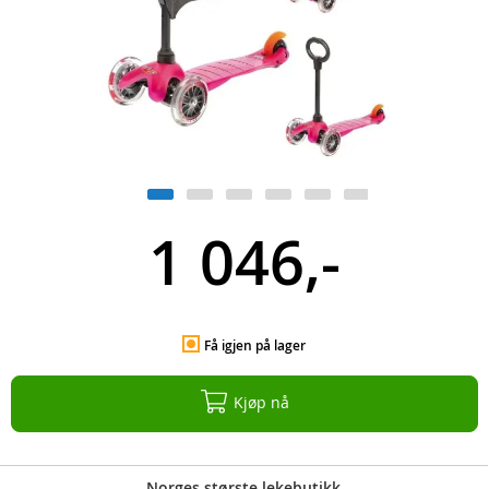
1 046,-
Få igjen på lager
Kjøp nå
Norges største lekebutikk