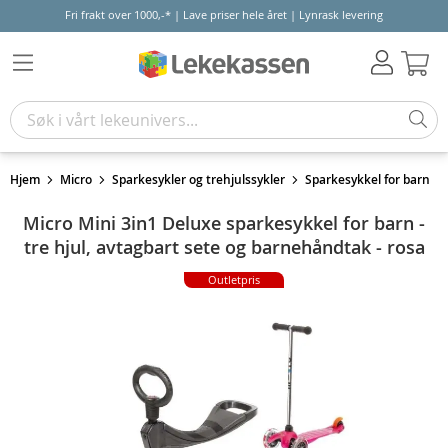
Fri frakt over 1000,-* | Lave priser hele året | Lynrask levering
Hand
Hjem
Micro
Sparkesykler og trehjulssykler
Sparkesykkel for barn
Micro Mini 3in1 Deluxe sparkesykkel for barn -
tre hjul, avtagbart sete og barnehåndtak - rosa
Outletpris