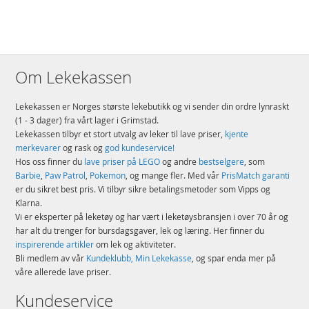
Produktdetaljer
Modell
MMD009
EAN
7640108560360
Merke
Micro
Om Lekekassen
Lekekassen er Norges største lekebutikk og vi sender din ordre lynraskt
(1 - 3 dager) fra vårt lager i Grimstad.
Lekekassen tilbyr et stort utvalg av leker til lave priser,
kjente
merkevarer
og rask og
god kundeservice!
Hos oss finner du
lave priser på LEGO
og andre
bestselgere
, som
Barbie
,
Paw Patrol
,
Pokemon
, og mange fler. Med vår
PrisMatch garanti
er du sikret best pris. Vi tilbyr sikre betalingsmetoder som Vipps og
Klarna.
Vi er eksperter på leketøy og har vært i leketøysbransjen i over 70 år og
har alt du trenger for bursdagsgaver, lek og læring. Her finner du
inspirerende artikler
om lek og aktiviteter.
Bli medlem av vår
Kundeklubb, Min Lekekasse
, og spar enda mer på
våre allerede lave priser.
Kundeservice