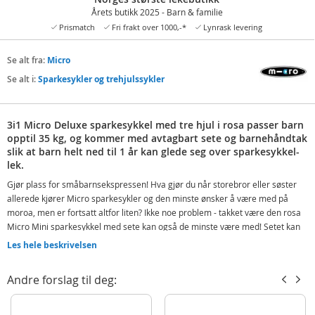
Årets butikk 2025 - Barn & familie
Prismatch
Fri frakt over 1000,-*
Lynrask levering
Se alt fra:
Micro
Se alt i:
Sparkesykler og trehjulssykler
3i1 Micro Deluxe sparkesykkel med tre hjul i rosa passer barn
opptil 35 kg, og kommer med avtagbart sete og barnehåndtak
slik at barn helt ned til 1 år kan glede seg over sparkesykkel-
lek.
Gjør plass for småbarnsekspressen! Hva gjør du når storebror eller søster
allerede kjører Micro sparkesykler og den minste ønsker å være med på
moroa, men er fortsatt altfor liten? Ikke noe problem - takket være den rosa
Micro Mini sparkesykkel med sete kan også de minste være med! Setet kan
løsnes fra styret når barnet blir større og man kan bruke den i stående
Les hele beskrivelsen
posisjon.
Når barna er gamle nok kan man sette på det originale styret og Mini 3in1 er
Andre forslag til deg:
forvandlet til den velkjente og kjære sparkesykkelen Mini Micro! Deluxe-
versjonen har forsterket konstruksjon (maks vekt 35 kg) og justerbart T-styre