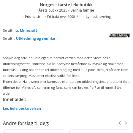
Norges største lekebutikk
Årets butikk 2025 - Barn & familie
Prismatch
Fri frakt over 1000,-*
Lynrask levering
Se alt fra:
Minecraft
Se alt i:
Utkledning og sminke
Spawn deg selv inn i din egen Minecraft verden med dette Steve basic
utkledningssettet i størrelse 7-8 år. Kostyme bestående av maske og drakt med
borrelås-lukking bak for enkel utkledning, og med kule pixel-detaljer får den fram
spillets særpreg. Masken er elastisk strikk for feste.
Enten det er Halloween eller karneval, eller bare en utkledningsfest er dette et flott
tilbehør for Minecraft-spilleren og fans, som kan brukes fra 7 år til rundt 8 års
alder.
Inneholder:
Maske
Les hele beskrivelsen
Drakt
Andre forslag til deg:
Detaljer: