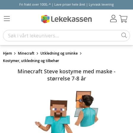
Fri frakt over 1000,-* | Lave priser hele året | Lynrask levering
Hand
Hjem
Minecraft
Utkledning og sminke
Kostymer, utkledning og tilbehør
Minecraft Steve kostyme med maske -
størrelse 7-8 år