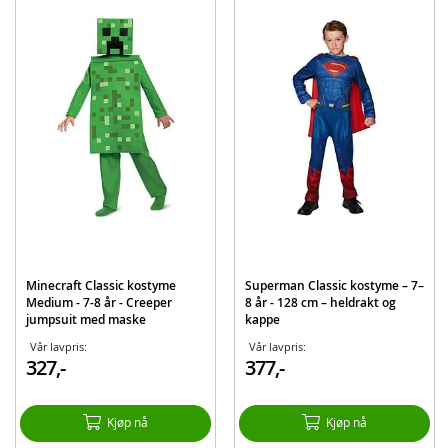
Antall deler: 2
Materiale: polyester
Størrelse: 7-8 år
Merk: Sko følger ikke med.
Produktdetaljer
Modell
124859K-15L
EAN
192995045958
Merke
Minecraft
Minecraft Classic kostyme
Superman Classic kostyme – 7–
Medium - 7-8 år - Creeper
8 år - 128 cm – heldrakt og
jumpsuit med maske
kappe
Vår lavpris:
Vår lavpris:
327,-
377,-
Kjøp nå
Kjøp nå