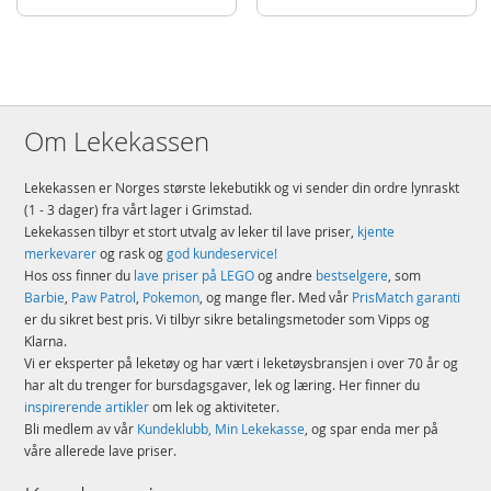
Om Lekekassen
Lekekassen er Norges største lekebutikk og vi sender din ordre lynraskt
(1 - 3 dager) fra vårt lager i Grimstad.
Lekekassen tilbyr et stort utvalg av leker til lave priser,
kjente
merkevarer
og rask og
god kundeservice!
Hos oss finner du
lave priser på LEGO
og andre
bestselgere
, som
Barbie
,
Paw Patrol
,
Pokemon
, og mange fler. Med vår
PrisMatch garanti
er du sikret best pris. Vi tilbyr sikre betalingsmetoder som Vipps og
Klarna.
Vi er eksperter på leketøy og har vært i leketøysbransjen i over 70 år og
har alt du trenger for bursdagsgaver, lek og læring. Her finner du
inspirerende artikler
om lek og aktiviteter.
Bli medlem av vår
Kundeklubb, Min Lekekasse
, og spar enda mer på
våre allerede lave priser.