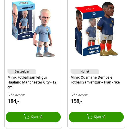
Inneholder:
MINIX Désiré Doué fotballsamlefigur
Detaljer:
Mål: ca. 12 cm høy
Alder: fra 8 år
Produktdetaljer
Modell
MNX22557
EAN
8436605122557
Merke
Minix
Bestselger
Nyhet
Minix Fotball samlefigur
Minix Ousmane Dembélé
Aktuelt
Nyheter
Haaland Manchester City - 12
Fotball Samlefigur – Frankrike
cm
Vår lavpris:
Vår lavpris:
184,-
158,-
Kjøp nå
Kjøp nå