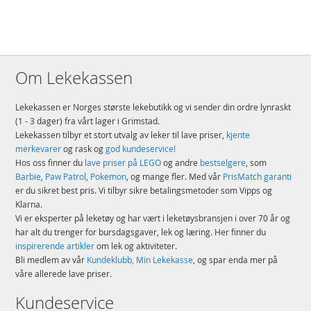
Om Lekekassen
Lekekassen er Norges største lekebutikk og vi sender din ordre lynraskt
(1 - 3 dager) fra vårt lager i Grimstad.
Lekekassen tilbyr et stort utvalg av leker til lave priser,
kjente
merkevarer
og rask og
god kundeservice!
Hos oss finner du
lave priser på LEGO
og andre
bestselgere
, som
Barbie
,
Paw Patrol
,
Pokemon
, og mange fler. Med vår
PrisMatch garanti
er du sikret best pris. Vi tilbyr sikre betalingsmetoder som Vipps og
Klarna.
Vi er eksperter på leketøy og har vært i leketøysbransjen i over 70 år og
har alt du trenger for bursdagsgaver, lek og læring. Her finner du
inspirerende artikler
om lek og aktiviteter.
Bli medlem av vår
Kundeklubb, Min Lekekasse
, og spar enda mer på
våre allerede lave priser.
Kundeservice