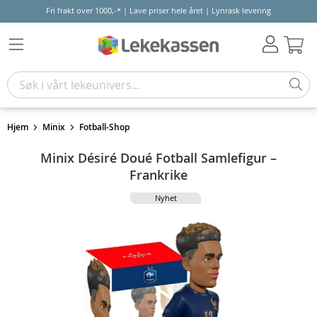
Fri frakt over 1000,-* | Lave priser hele året | Lynrask levering
Hand
Hjem
Minix
Fotball-Shop
Minix Désiré Doué Fotball Samlefigur –
Frankrike
Nyhet