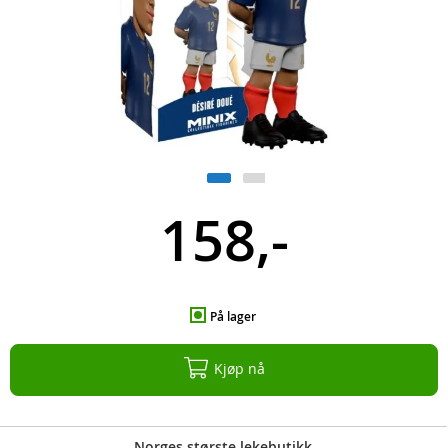
158,-
På lager
Kjøp nå
Norges største lekebutikk