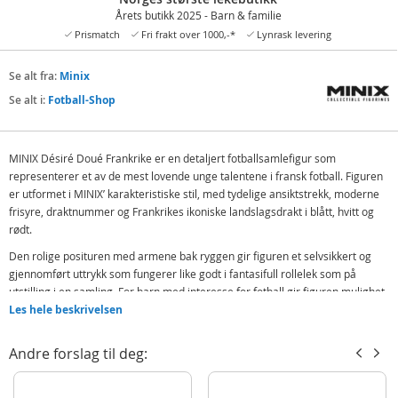
Årets butikk 2025 - Barn & familie
Prismatch
Fri frakt over 1000,-*
Lynrask levering
Se alt fra:
Minix
Se alt i:
Fotball-Shop
MINIX Désiré Doué Frankrike er en detaljert fotballsamlefigur som
representerer et av de mest lovende unge talentene i fransk fotball. Figuren
er utformet i MINIX’ karakteristiske stil, med tydelige ansiktstrekk, moderne
frisyre, draktnummer og Frankrikes ikoniske landslagsdrakt i blått, hvitt og
rødt.
Den rolige posituren med armene bak ryggen gir figuren et selvsikkert og
gjennomført uttrykk som fungerer like godt i fantasifull rollelek som på
utstilling i en samling. For barn med interesse for fotball gir figuren mulighet
til å skape egne kamper, turneringer og fotballhistorier inspirert av
Les hele beskrivelsen
internasjonalt spill.
Andre forslag til deg:
MINIX-figurene er kjent for solid kvalitet og slitesterk utførelse, noe som gjør
denne modellen godt egnet til både lek og samling. Et trygt og inspirerende
gavevalg for barn med interesse for fotball og landslag.