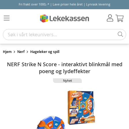
Fri frakt over 1000,-* | Lave priser hele året | Lynrask levering
Hand
Hjem
Nerf
Hageleker og spill
NERF Strike N Score - interaktivt blinkmål med
poeng og lydeffekter
Nyhet