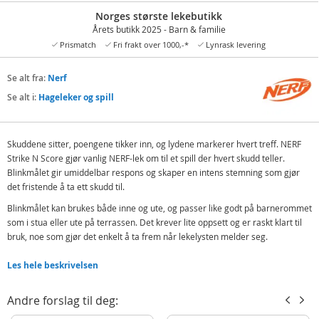
Norges største lekebutikk
Årets butikk 2025 - Barn & familie
Prismatch
Fri frakt over 1000,-*
Lynrask levering
Se alt fra:
Nerf
Se alt i:
Hageleker og spill
Skuddene sitter, poengene tikker inn, og lydene markerer hvert treff. NERF
Strike N Score gjør vanlig NERF-lek om til et spill der hvert skudd teller.
Blinkmålet gir umiddelbar respons og skaper en intens stemning som gjør
det fristende å ta ett skudd til.
Blinkmålet kan brukes både inne og ute, og passer like godt på barnerommet
som i stua eller ute på terrassen. Det krever lite oppsett og er raskt klart til
bruk, noe som gjør det enkelt å ta frem når lekelysten melder seg.
Leken får raskt et konkurransepreg, enten man spiller alene for å slå egen
Les hele beskrivelsen
poengsum eller utfordrer andre til en runde. Spillmoduser og poengtelling
gir rammene, men det er tempoet og spenningen som driver leken videre.
Andre forslag til deg:
Strike N Score fungerer godt sammen med annet NERF-utstyr og gir nye