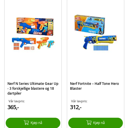
måter å bruke blastere og piler på. Det gir leken mer retning og variasjon, og
gjør at NERF-leken kan utvikle seg videre over tid.
Inneholder:
Interaktivt blinkmål
Detaljer:
Batterier: Krever 9 AA-batterier (ikke inkludert)
Produktdetaljer
Modell
401014
EAN
182805000628
Merke
Nerf
Aktuelt
Nyheter
Nerf N Series Ultimate Gear Up
Nerf Fortnite – Half Tone Hero
- 3 forskjellige blastere og 18
Blaster
dartpiler
Vår lavpris:
Vår lavpris:
365,-
312,-
Kjøp nå
Kjøp nå