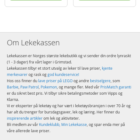
Om Lekekassen
Lekekassen er Norges største lekebutikk og vi sender din ordre lynraskt
(1 - 3 dager) fra vårt lager i Grimstad.
Lekekassen tilbyr et stort utvalg av leker til lave priser,
kjente
merkevarer
og rask og
god kundeservice!
Hos oss finner du
lave priser på LEGO
og andre
bestselgere
, som
Barbie
,
Paw Patrol
,
Pokemon
, og mange fler. Med vår
PrisMatch garanti
er du sikret best pris. Vi tilbyr sikre betalingsmetoder som Vipps og
Klarna.
Vi er eksperter på leketøy og har vært i leketøysbransjen i over 70 år og
har alt du trenger for bursdagsgaver, lek og læring. Her finner du
inspirerende artikler
om lek og aktiviteter.
Bli medlem av vår
Kundeklubb, Min Lekekasse
, og spar enda mer på
våre allerede lave priser.