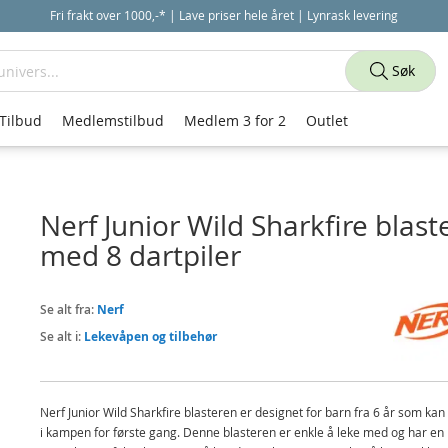
Fri frakt over 1000,-* | Lave priser hele året | Lynrask levering
Søk
Tilbud
Medlemstilbud
Medlem 3 for 2
Outlet
Nerf Junior Wild Sharkfire blast
med 8 dartpiler
Se alt fra:
Nerf
Se alt i:
Lekevåpen og tilbehør
Nerf Junior Wild Sharkfire blasteren er designet for barn fra 6 år som kan 
i kampen for første gang. Denne blasteren er enkle å leke med og har en