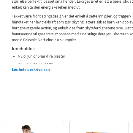
størrelse perfekt tilpasset små hender. Lekegeværet er lett å bære, slik a
enkelt kan ta den energiske leken med ut.
Takket være frontladingsdesign er det enkelt å sette inn piler, og trigger-
håndtaket har lav trekkraft som gjør skyting lettere slik at barn kan opple
hurtigbevegende action, og enkelt vise fram skyteferdighetene sine. Det t
haiutseende vil garantert imponere med sine stilige detaljer. Blasteren
med 8 fleksible Nerf elite 2.0 skumpiler.
Inneholder:
NERF Junior Sharkfire blaster
8 NERF Elite 2.0 darts
Les hele beskrivelsen
Detaljer:
Alder: fra 6 år
Merk: Det anbefales å bruke beskyttelsesbriller ved lek med NERF blaster
Produktdetaljer
Modell
F8645
EAN
5010996211415
Merke
Nerf