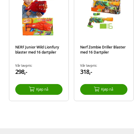
NERF Junior Wild Lionfury
Nerf Zombie Driller Blaster
blaster med 16 dartpiler
med 16 Dartpiler
Vår lavpris:
Vår lavpris:
298,-
318,-
Kjøp nå
Kjøp nå