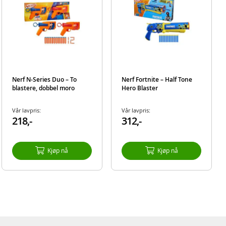
Nerf N-Series Duo – To
Nerf Fortnite – Half Tone
blastere, dobbel moro
Hero Blaster
Vår lavpris:
Vår lavpris:
218,-
312,-
Kjøp nå
Kjøp nå