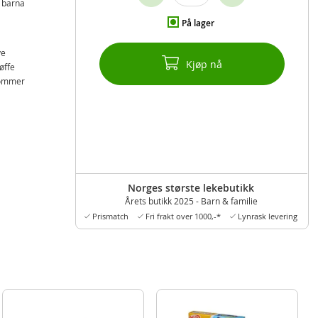
t barna
På lager
ve
Kjøp nå
øffe
 kommer
Norges største lekebutikk
Årets butikk 2025 - Barn & familie
Prismatch
Fri frakt over 1000,-*
Lynrask levering
e.