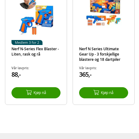
Medlem 3 for 2
Nerf N-Series Flex Blaster -
Nerf N Series Ultimate
Liten, rask og rå
Gear Up - 3 forskjellige
blastere og 18 dartpiler
Vår lavpris:
Vår lavpris:
88,-
365,-
Kjøp nå
Kjøp nå