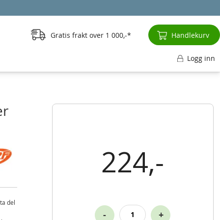
Gratis frakt over
1 000,-
Handlekurv
Logg inn
er
224,-
ta del
-
+