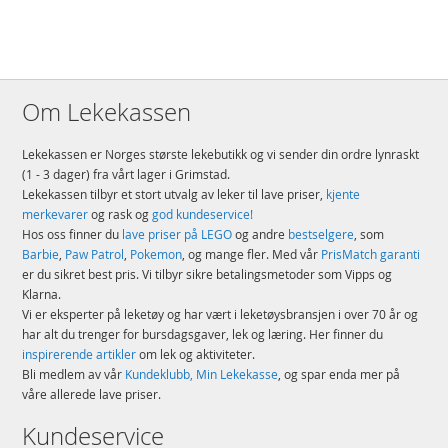
Om Lekekassen
Lekekassen er Norges største lekebutikk og vi sender din ordre lynraskt
(1 - 3 dager) fra vårt lager i Grimstad.
Lekekassen tilbyr et stort utvalg av leker til lave priser,
kjente
merkevarer
og rask og
god kundeservice!
Hos oss finner du
lave priser på LEGO
og andre
bestselgere
, som
Barbie
,
Paw Patrol
,
Pokemon
, og mange fler. Med vår
PrisMatch garanti
er du sikret best pris. Vi tilbyr sikre betalingsmetoder som Vipps og
Klarna.
Vi er eksperter på leketøy og har vært i leketøysbransjen i over 70 år og
har alt du trenger for bursdagsgaver, lek og læring. Her finner du
inspirerende artikler
om lek og aktiviteter.
Bli medlem av vår
Kundeklubb, Min Lekekasse
, og spar enda mer på
våre allerede lave priser.
Kundeservice