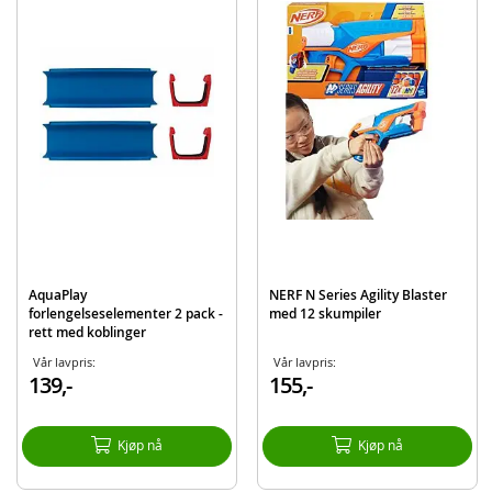
morsomt tillegg for barn som allerede liker NERF, og som ønsker flere måter
å bruke utstyret sitt på.
Inneholder:
Oppblåsbart blinkmål til dør
Detaljer:
Størrelse: ca 71 x 48 cm
Produktdetaljer
Modell
401010
EAN
182805000482
Merke
Nerf
AquaPlay
NERF N Series Agility Blaster
forlengelseselementer 2 pack -
med 12 skumpiler
Aktuelt
Nyheter
rett med koblinger
Vår lavpris:
Vår lavpris:
139,-
155,-
Kjøp nå
Kjøp nå