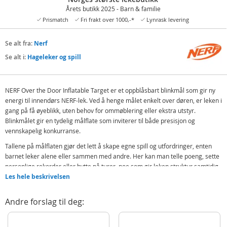
Årets butikk 2025 - Barn & familie
Prismatch
Fri frakt over 1000,-*
Lynrask levering
Se alt fra:
Nerf
Se alt i:
Hageleker og spill
NERF Over the Door Inflatable Target er et oppblåsbart blinkmål som gir ny
energi til innendørs NERF-lek. Ved å henge målet enkelt over døren, er leken i
gang på få øyeblikk, uten behov for ommøblering eller ekstra utstyr.
Blinkmålet gir en tydelig målflate som inviterer til både presisjon og
vennskapelig konkurranse.
Tallene på målflaten gjør det lett å skape egne spill og utfordringer, enten
barnet leker alene eller sammen med andre. Her kan man telle poeng, sette
personlige rekorder eller bytte på turer, noe som gir leken struktur samtidig
som den forblir fri og kreativ. Dette gjør leken variert og motiverende over
Les hele beskrivelsen
tid.
Andre forslag til deg:
Den oppblåsbare konstruksjonen gjør blinkmålet mykt og fleksibelt, samtidig
som det er enkelt å ta av og legge bort når leken er over. Det tar lite plass og
kan raskt flyttes mellom rom, noe som passer godt i en travel hverdag. Et