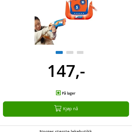
147,-
På lager
Kjøp nå
Norges største lekebutikk