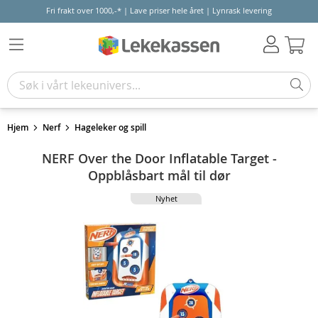
Fri frakt over 1000,-* | Lave priser hele året | Lynrask levering
Hand
Hjem
Nerf
Hageleker og spill
NERF Over the Door Inflatable Target -
Oppblåsbart mål til dør
Nyhet