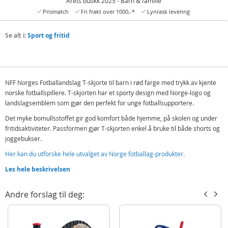
Årets butikk 2025 - Barn & familie
Prismatch
Fri frakt over 1000,-*
Lynrask levering
Se alt i:
Sport og fritid
NFF Norges Fotballandslag T-skjorte til barn i rød farge med trykk av kjente
norske fotballspillere. T-skjorten har et sporty design med Norge-logo og
landslagsemblem som gjør den perfekt for unge fotballsupportere.
Det myke bomullsstoffet gir god komfort både hjemme, på skolen og under
fritidsaktiviteter. Passformen gjør T-skjorten enkel å bruke til både shorts og
joggebukser.
Her kan du utforske hele utvalget av Norge fotballag-produkter.
En komfortabel supporter-T-skjorte for barn som følger det norske
Les hele beskrivelsen
landslaget og liker fotball.
Andre forslag til deg:
Inneholder:
NFF Norges Fotballandslag T-skjorte - rød
Detaljer: