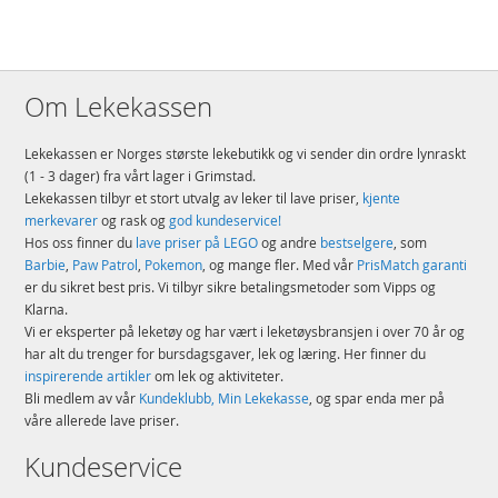
Om Lekekassen
Lekekassen er Norges største lekebutikk og vi sender din ordre lynraskt
(1 - 3 dager) fra vårt lager i Grimstad.
Lekekassen tilbyr et stort utvalg av leker til lave priser,
kjente
merkevarer
og rask og
god kundeservice!
Hos oss finner du
lave priser på LEGO
og andre
bestselgere
, som
Barbie
,
Paw Patrol
,
Pokemon
, og mange fler. Med vår
PrisMatch garanti
er du sikret best pris. Vi tilbyr sikre betalingsmetoder som Vipps og
Klarna.
Vi er eksperter på leketøy og har vært i leketøysbransjen i over 70 år og
har alt du trenger for bursdagsgaver, lek og læring. Her finner du
inspirerende artikler
om lek og aktiviteter.
Bli medlem av vår
Kundeklubb, Min Lekekasse
, og spar enda mer på
våre allerede lave priser.
Kundeservice