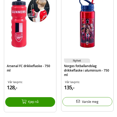
Materiale: 100 % bomull
Farge: rød
Størrelser: 8 - 10 år
Produktdetaljer
Modell
8014951
EAN
7071673150128
Aktuelt
Nyheter
Nyhet
Arsenal FC drikkeflaske - 750
Norges fotballandslag
ml
drikkeflaske i aluminium - 750
ml
Vår lavpris:
Vår lavpris:
128,-
135,-
Kjøp nå
Varsle meg