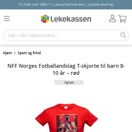
Fri frakt over 1000,-* | Lave priser hele året | Lynrask levering
Hand
Hjem
Sport og fritid
NFF Norges Fotballandslag T-skjorte til barn 8-
10 år – rød
Nyhet