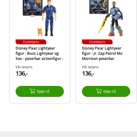
Outletpris
Outletpris
Disney Pixar Lightyear
Disney Pixar Lightyear
figur - Buzz Lightyear og
figur - Jr. Zap Patrol Mo
Sox - poserbar actionfigur -
Morrison poserbar
13 cm
actionfigur - 13 cm
Vår lavpris:
Vår lavpris:
136,-
136,-
Kjøp nå
Kjøp nå