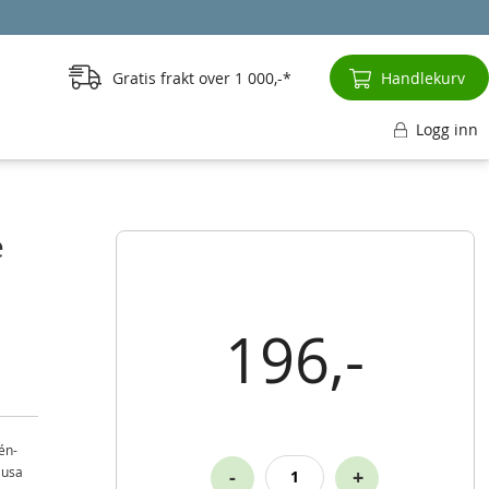
Gratis frakt over
1 000,-
Handlekurv
Logg inn
e
196,-
én-
Nusa
-
+