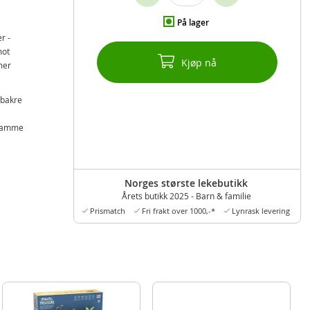
På lager
r -
mot
Kjøp nå
mer
 bakre
 samme
Norges største lekebutikk
Årets butikk 2025 - Barn & familie
Prismatch
Fri frakt over 1000,-*
Lynrask levering