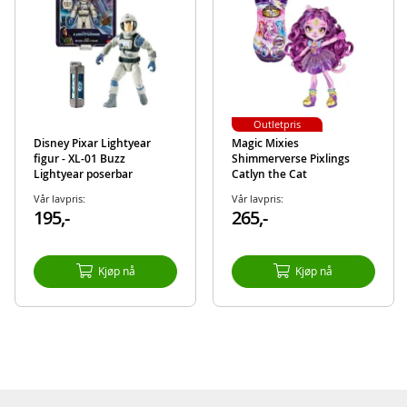
EAN
7071673149375
Aktuelt
Nyheter
Outletpris
Disney Pixar Lightyear
Magic Mixies
figur - XL-01 Buzz
Shimmerverse Pixlings
Lightyear poserbar
Catlyn the Cat
actionfigur - 13 cm
overraskelses dukke
Vår lavpris:
Vår lavpris:
195,-
265,-
Kjøp nå
Kjøp nå