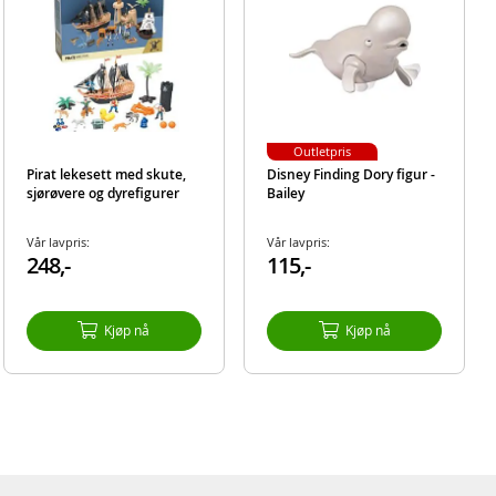
Outletpris
Pirat lekesett med skute,
Disney Finding Dory figur -
sjørøvere og dyrefigurer
Bailey
Vår lavpris:
Vår lavpris:
248,-
115,-
Kjøp nå
Kjøp nå