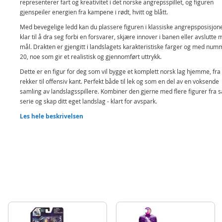
representerer fart og kreativitet i det norske angrepsspillet, og figuren
gjenspeiler energien fra kampene i rødt, hvitt og blått.
Med bevegelige ledd kan du plassere figuren i klassiske angrepsposisjone
klar til å dra seg forbi en forsvarer, skjære innover i banen eller avslutte 
mål. Drakten er gjengitt i landslagets karakteristiske farger og med num
20, noe som gir et realistisk og gjennomført uttrykk.
Dette er en figur for deg som vil bygge et komplett norsk lag hjemme, fra
rekker til offensiv kant. Perfekt både til lek og som en del av en voksende
samling av landslagsspillere. Kombiner den gjerne med flere figurer fra
serie og skap ditt eget landslag - klart for avspark.
Her kan du utforske hele utvalget av Norge fotballprodukter.
Les hele beskrivelsen
Inneholder:
Fotball Samlefigur Antonio Nusa - Norge
Detaljer:
Størrelse: ca 20 cm
Alder: Fra 3 år
Produktdetaljer
Modell
8014937