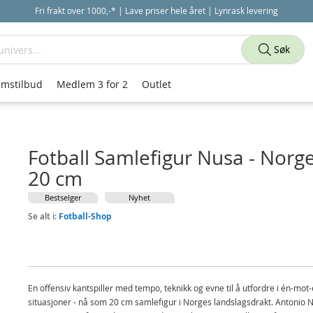
Fri frakt over 1000,-* | Lave priser hele året | Lynrask levering
Søk
mstilbud
Medlem 3 for 2
Outlet
Fotball Samlefigur Nusa - Norg
20 cm
Bestselger
Nyhet
Se alt i:
Fotball-Shop
En offensiv kantspiller med tempo, teknikk og evne til å utfordre i én-mot-
situasjoner - nå som 20 cm samlefigur i Norges landslagsdrakt. Antonio 