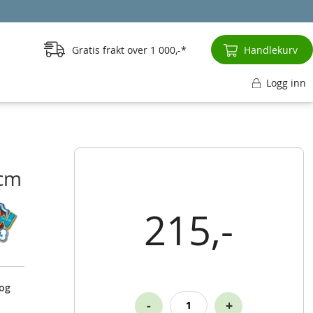
Gratis frakt over
1 000,-
Handlekurv
Logg inn
 cm
215,-
 og
-
+