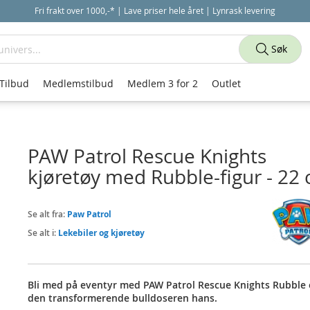
Fri frakt over 1000,-* | Lave priser hele året | Lynrask levering
Søk
Tilbud
Medlemstilbud
Medlem 3 for 2
Outlet
PAW Patrol Rescue Knights
kjøretøy med Rubble-figur - 22
Se alt fra:
Paw Patrol
Se alt i:
Lekebiler og kjøretøy
Bli med på eventyr med PAW Patrol Rescue Knights Rubble
den transformerende bulldoseren hans.