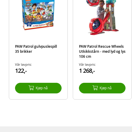
PAW Patrol gulvpuslespill
PAW Patrol Rescue Wheels
35 brikker
Utkikkstårn - med lyd og lys
106 cm
Vår lavpris:
Vår lavpris:
122,-
1 268,-
Kjøp nå
Kjøp nå