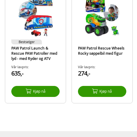
Produktdetaljer
Modell
6063587
EAN
778988414606
Merke
Paw Patrol
Bestselger
PAW Patrol Launch &
PAW Patrol Rescue Wheels
Rescue PAW Patroller med
Rocky søppelbil med figur
lyd - med Ryder og ATV
Vår lavpris:
Vår lavpris:
635,-
274,-
Kjøp nå
Kjøp nå