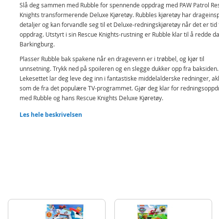
Slå deg sammen med Rubble for spennende oppdrag med PAW Patrol Re
Knights transformerende Deluxe Kjøretøy. Rubbles kjøretøy har drageinsp
detaljer og kan forvandle seg til et Deluxe-redningskjøretøy når det er tid 
oppdrag. Utstyrt i sin Rescue Knights-rustning er Rubble klar til å redde d
Barkingburg.
Plasser Rubble bak spakene når en dragevenn er i trøbbel, og kjør til
unnsetning. Trykk ned på spoileren og en slegge dukker opp fra baksiden.
Lekesettet lar deg leve deg inn i fantastiske middelalderske redninger, ak
som de fra det populære TV-programmet. Gjør deg klar for redningsoppd
med Rubble og hans Rescue Knights Deluxe Kjøretøy.
Inneholder:
Les hele beskrivelsen
PAW Patrol Rescue Knights kjøretøy
Rubble figur
Prosjektil
Detaljer:
Mål kjøretøy: ca. 18 x 12 x 9 cm (LxHxB)
Alder: fra 3 år
Merk: Kan brukes med Paw Patrol Mighty Pups utkikkstårn