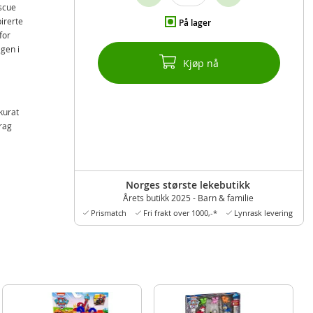
scue
irerte
På lager
for
agen i
Kjøp nå
kurat
rag
Norges største lekebutikk
Årets butikk 2025 - Barn & familie
Prismatch
Fri frakt over 1000,-*
Lynrask levering