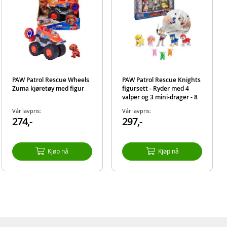
PAW Patrol Rescue Wheels
PAW Patrol Rescue Knights
Zuma kjøretøy med figur
figursett - Ryder med 4
valper og 3 mini-drager - 8
figurer
Vår lavpris:
Vår lavpris:
274,-
297,-
Kjøp nå
Kjøp nå