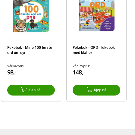
Pekebok - Mine 100 første
Pekebok - ORD - lekebok
ord om dyr
med klaffer
Vår lavpris:
Vår lavpris:
98,-
148,-
Kjøp nå
Kjøp nå