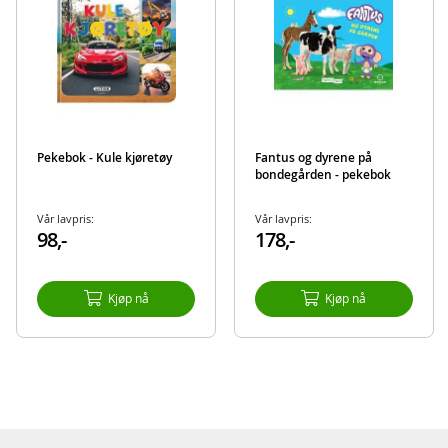
Pekebok - Kule kjøretøy
Fantus og dyrene på
bondegården - pekebok
Vår lavpris:
Vår lavpris:
98,-
178,-
Kjøp nå
Kjøp nå