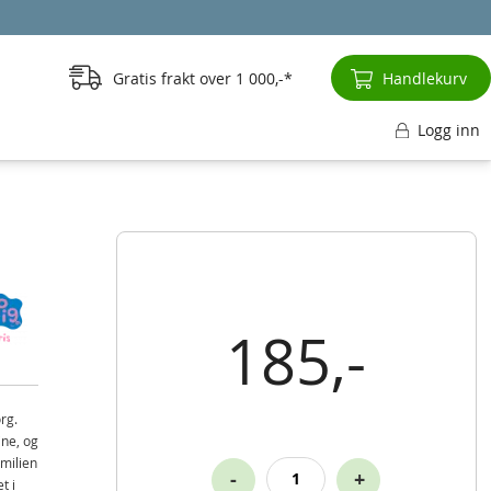
Gratis frakt over
1 000,-
Handlekurv
Logg inn
185,-
rg.
ne, og
amilien
-
+
t i