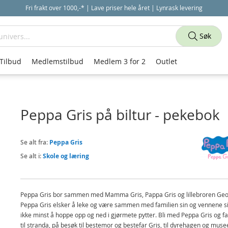
Fri frakt over 1000,-* | Lave priser hele året | Lynrask levering
Søk
Tilbud
Medlemstilbud
Medlem 3 for 2
Outlet
Peppa Gris på biltur - pekebok
Se alt fra:
Peppa Gris
Se alt i:
Skole og læring
Peppa Gris bor sammen med Mamma Gris, Pappa Gris og lillebroren Geo
Peppa Gris elsker å leke og være sammen med familien sin og vennene si
ikke minst å hoppe opp og ned i gjørmete pytter. Bli med Peppa Gris og f
til stranda, på besøk til bestemor og bestefar Gris, til dyrehagen og musee