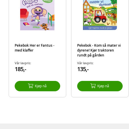
Pekebok Her er Fantus -
Pekebok - Kom så mater vi
med klaffer
dyrene! Kjør traktoren
rundt på gården
Vår lavpris:
Vår lavpris:
185,-
135,-
Kjøp nå
Kjøp nå