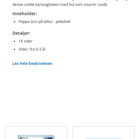
denne solide kartongboken med hul som snurrer rundt.
Inneholder:
Peppa Gris på biltur - pekebok
Detaljer:
16 sider
Alder: fra 0-3 år
Produktdetaljer
Modell
35367
Les hele beskrivelsen
EAN
6416739353678
Merke
Peppa Gris