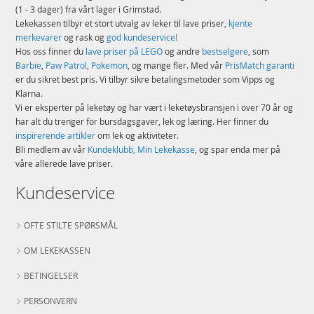
Merke
L.A. Larsen
(1 - 3 dager) fra vårt lager i Grimstad.
Lekekassen tilbyr et stort utvalg av leker til lave priser,
kjente
merkevarer
og rask og
god kundeservice!
Hos oss finner du
lave priser på LEGO
og andre
bestselgere
, som
Barbie
,
Paw Patrol
,
Pokemon
, og mange fler. Med vår
PrisMatch garanti
er du sikret best pris. Vi tilbyr sikre betalingsmetoder som Vipps og
Klarna.
Vi er eksperter på leketøy og har vært i leketøysbransjen i over 70 år og
har alt du trenger for bursdagsgaver, lek og læring. Her finner du
inspirerende artikler
om lek og aktiviteter.
Bli medlem av vår
Kundeklubb, Min Lekekasse
, og spar enda mer på
våre allerede lave priser.
Kundeservice
OFTE STILTE SPØRSMÅL
OM LEKEKASSEN
BETINGELSER
PERSONVERN