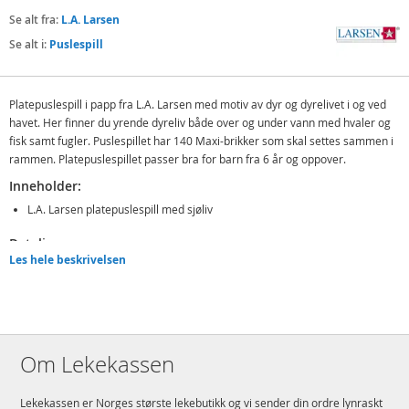
Se alt fra:
L.A. Larsen
Se alt i:
Puslespill
Platepuslespill i papp fra L.A. Larsen med motiv av dyr og dyrelivet i og ved
havet. Her finner du yrende dyreliv både over og under vann med hvaler og
fisk samt fugler. Puslespillet har 140 Maxi-brikker som skal settes sammen i
rammen. Platepuslespillet passer bra for barn fra 6 år og oppover.
Inneholder:
L.A. Larsen platepuslespill med sjøliv
Detaljer:
Les hele beskrivelsen
Antall brikker: 140
Materiale: papp
Alder: fra 6 år
Produktdetaljer
Modell
130209
Om Lekekassen
EAN
7023852130209
Lekekassen er Norges største lekebutikk og vi sender din ordre lynraskt