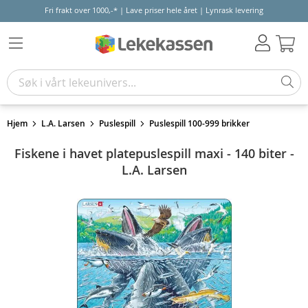
Fri frakt over 1000,-* | Lave priser hele året | Lynrask levering
Hand
Hjem
L.A. Larsen
Puslespill
Puslespill 100-999 brikker
Fiskene i havet platepuslespill maxi - 140 biter -
L.A. Larsen