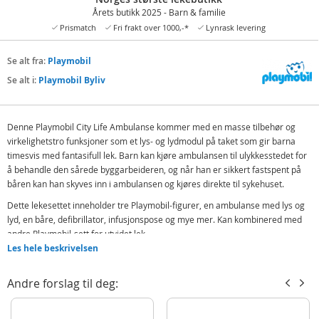
Årets butikk 2025 - Barn & familie
Prismatch
Fri frakt over 1000,-*
Lynrask levering
Se alt fra:
Playmobil
Se alt i:
Playmobil Byliv
Denne Playmobil City Life Ambulanse kommer med en masse tilbehør og
virkelighetstro funksjoner som et lys- og lydmodul på taket som gir barna
timesvis med fantasifull lek. Barn kan kjøre ambulansen til ulykkesstedet for
å behandle den sårede byggarbeideren, og når han er sikkert fastspent på
båren kan han skyves inn i ambulansen og kjøres direkte til sykehuset.
Dette lekesettet inneholder tre Playmobil-figurer, en ambulanse med lys og
lyd, en båre, defibrillator, infusjonspose og mye mer. Kan kombinered med
andre Playmobil-sett for utvidet lek.
Les hele beskrivelsen
Inneholder:
3 Playmobil-figurer
Andre forslag til deg:
Ambulanse, lys- og lydmodul
Båre, defibrillator, infusjonspose