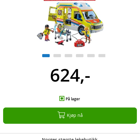
624,-
På lager
Kjøp nå
Norges største lekebutikk