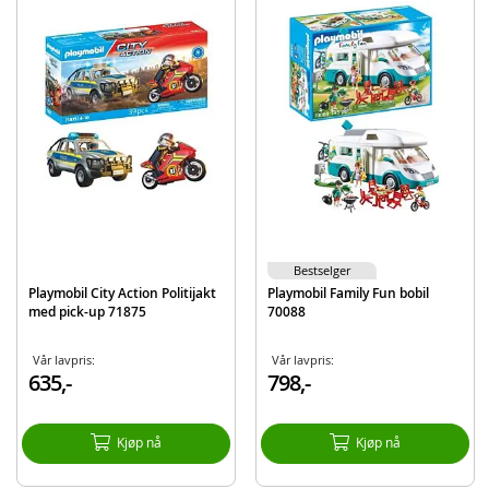
Og mye mer
Detaljer:
Mål: ca. 27 x 13 x 14 cm (LxBxH)
Antal deler: 67
Batteribehov: 3 x 1,5V mikrobatterier (ikke inkludert)
Alder: fra 4 år
Produktdetaljer
Modell
71202
EAN
4008789712028
Bestselger
Merke
Playmobil
Playmobil City Action Politijakt
Playmobil Family Fun bobil
med pick-up 71875
70088
Aktuelt
Bestselgere
Vår lavpris:
Vår lavpris:
635,-
798,-
Kjøp nå
Kjøp nå