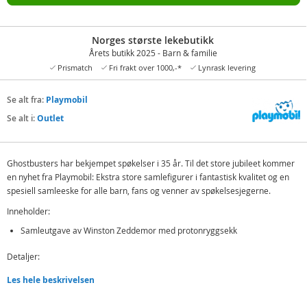
Norges største lekebutikk
Årets butikk 2025 - Barn & familie
Prismatch
Fri frakt over 1000,-*
Lynrask levering
Se alt fra:
Playmobil
Se alt i:
Outlet
Ghostbusters har bekjempet spøkelser i 35 år. Til det store jubileet kommer
en nyhet fra Playmobil: Ekstra store samlefigurer i fantastisk kvalitet og en
spesiell samleeske for alle barn, fans og venner av spøkelsesjegerne.
Inneholder:
Samleutgave av Winston Zeddemor med protonryggsekk
Detaljer:
Antall deler: 10
Les hele beskrivelsen
Mål: Figuren er ca 15 cm høy