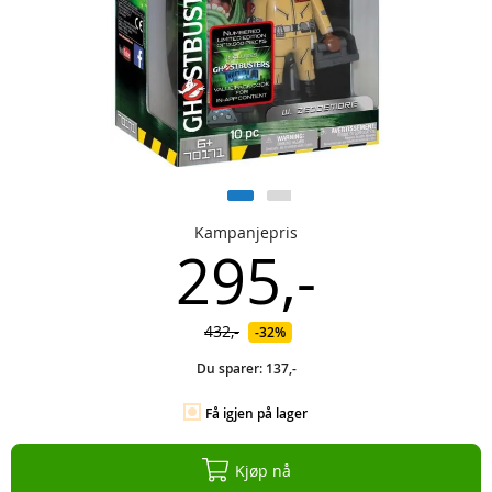
Kampanjepris
295,-
432,-
32%
Du sparer:
137,-
Få igjen på lager
Kjøp nå