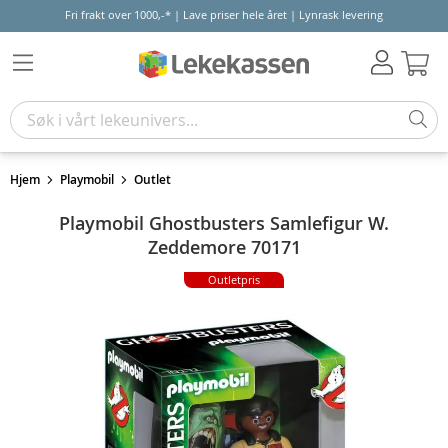
Fri frakt over 1000,-* | Lave priser hele året | Lynrask levering
Hand
Hjem
Playmobil
Outlet
Playmobil Ghostbusters Samlefigur W.
Zeddemore 70171
Outletpris