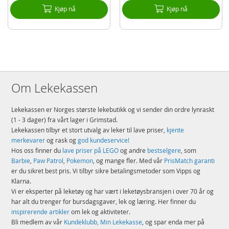
Kjøp nå
Kjøp nå
Om Lekekassen
Lekekassen er Norges største lekebutikk og vi sender din ordre lynraskt
(1 - 3 dager) fra vårt lager i Grimstad.
Lekekassen tilbyr et stort utvalg av leker til lave priser,
kjente
merkevarer
og rask og
god kundeservice!
Hos oss finner du
lave priser på LEGO
og andre
bestselgere
, som
Barbie
,
Paw Patrol
,
Pokemon
, og mange fler. Med vår
PrisMatch garanti
er du sikret best pris. Vi tilbyr sikre betalingsmetoder som Vipps og
Klarna.
Vi er eksperter på leketøy og har vært i leketøysbransjen i over 70 år og
har alt du trenger for bursdagsgaver, lek og læring. Her finner du
inspirerende artikler
om lek og aktiviteter.
Bli medlem av vår
Kundeklubb, Min Lekekasse
, og spar enda mer på