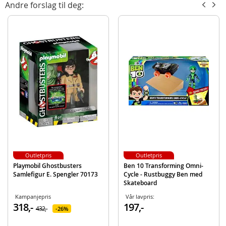
Alder: fra 6 år
Andre forslag til deg:
Produktdetaljer
Modell
70171
EAN
4008789701718
Merke
Playmobil
Outletpris
Outletpris
Playmobil Ghostbusters
Ben 10 Transforming Omni-
Samlefigur E. Spengler 70173
Cycle - Rustbuggy Ben med
Skateboard
Kampanjepris
Vår lavpris:
318,-
197,-
432,-
26%