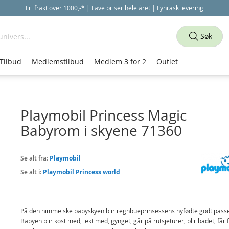
Fri frakt over 1000,-* | Lave priser hele året | Lynrask levering
Søk
Tilbud
Medlemstilbud
Medlem 3 for 2
Outlet
Playmobil Princess Magic
Babyrom i skyene 71360
Se alt fra:
Playmobil
Se alt i:
Playmobil Princess world
På den himmelske babyskyen blir regnbueprinsessens nyfødte godt passe
Babyen blir kost med, lekt med, gynget, går på rutsjeturer, blir badet, får 