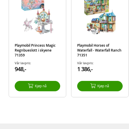
Playmobil Princess Magic
Playmobil Horses of
Regnbueslott i skyene
Waterfall - Waterfall Ranch
71359
71351
Vår lavpris:
Vår lavpris:
948,-
1 386,-
Kjøp nå
Kjøp nå