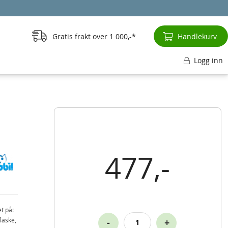
Gratis frakt over
1 000,-
Handlekurv
Logg inn
477,-
t på:
flaske,
-
+