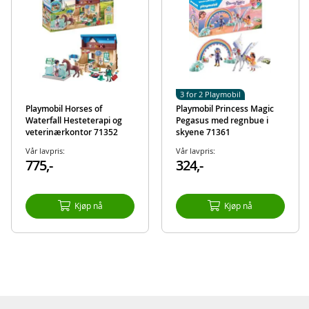
EAN
4008789713605
Merke
Playmobil
3 for 2 Playmobil
Playmobil Horses of
Playmobil Princess Magic
Waterfall Hesteterapi og
Pegasus med regnbue i
veterinærkontor 71352
skyene 71361
Vår lavpris:
Vår lavpris:
775,-
324,-
Kjøp nå
Kjøp nå