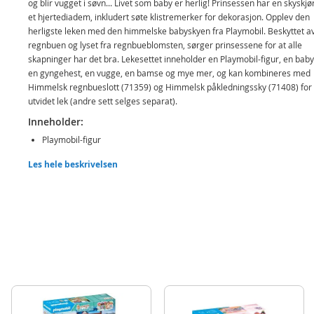
og blir vugget i søvn... Livet som baby er herlig! Prinsessen har en skyskjø
et hjertediadem, inkludert søte klistremerker for dekorasjon. Opplev den
herligste leken med den himmelske babyskyen fra Playmobil. Beskyttet a
regnbuen og lyset fra regnbueblomsten, sørger prinsessene for at alle
skapninger har det bra. Lekesettet inneholder en Playmobil-figur, en baby
en gyngehest, en vugge, en bamse og mye mer, og kan kombineres med
Himmelsk regnbueslott (71359) og Himmelsk påkledningssky (71408) for
utvidet lek (andre sett selges separat).
Inneholder:
Playmobil-figur
Baby-figur
Les hele beskrivelsen
Huske, vugge, gyngehest
Bamse, bok
Og mer
Detaljer:
Antall deler: 63
Alder: fra 4 år
Produktdetaljer
Modell
71360