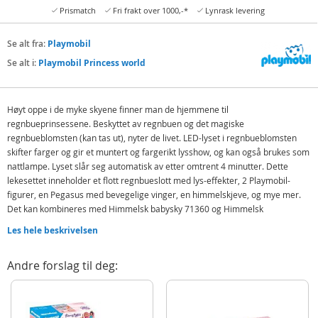
Prismatch
Fri frakt over 1000,-*
Lynrask levering
Se alt fra:
Playmobil
Se alt i:
Playmobil Princess world
Høyt oppe i de myke skyene finner man de hjemmene til
regnbueprinsessene. Beskyttet av regnbuen og det magiske
regnbueblomsten (kan tas ut), nyter de livet. LED-lyset i regnbueblomsten
skifter farger og gir et muntert og fargerikt lysshow, og kan også brukes som
nattlampe. Lyset slår seg automatisk av etter omtrent 4 minutter. Dette
lekesettet inneholder et flott regnbueslott med lys-effekter, 2 Playmobil-
figurer, en Pegasus med bevegelige vinger, en himmelskjeve, og mye mer.
Det kan kombineres med Himmelsk babysky 71360 og Himmelsk
påkledningssky 71408 for å bygge en stor og fargerik regnbuescene (andre
Les hele beskrivelsen
sett selges separat).
Inneholder:
Andre forslag til deg:
Regnbueslott
2 Playmobil-figurer
Pegasus