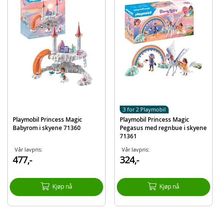
2 skynederdele
Himmelhuske
Sommerfuglring
Og mye mer
Detaljer:
Antall deler: 114
Batteribehov: 3 x AAA-batterier
Alder: fra 4 år
3 for 2 Playmobil
Playmobil Princess Magic
Playmobil Princess Magic
Produktdetaljer
Modell
71359
Babyrom i skyene 71360
Pegasus med regnbue i skyene
71361
EAN
4008789713599
Vår lavpris:
Vår lavpris:
477,-
324,-
Merke
Playmobil
Kjøp nå
Kjøp nå