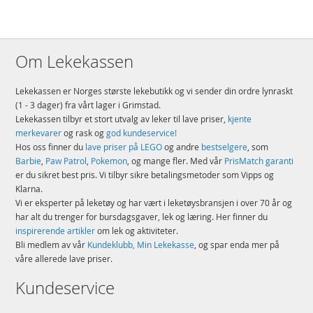
Om Lekekassen
Lekekassen er Norges største lekebutikk og vi sender din ordre lynraskt
(1 - 3 dager) fra vårt lager i Grimstad.
Lekekassen tilbyr et stort utvalg av leker til lave priser,
kjente
merkevarer
og rask og
god kundeservice!
Hos oss finner du
lave priser på LEGO
og andre
bestselgere
, som
Barbie
,
Paw Patrol
,
Pokemon
, og mange fler. Med vår
PrisMatch garanti
er du sikret best pris. Vi tilbyr sikre betalingsmetoder som Vipps og
Klarna.
Vi er eksperter på leketøy og har vært i leketøysbransjen i over 70 år og
har alt du trenger for bursdagsgaver, lek og læring. Her finner du
inspirerende artikler
om lek og aktiviteter.
Bli medlem av vår
Kundeklubb, Min Lekekasse
, og spar enda mer på
våre allerede lave priser.
Kundeservice