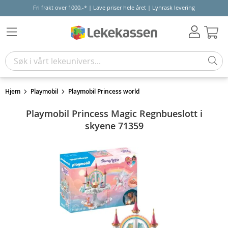
Fri frakt over 1000,-* | Lave priser hele året | Lynrask levering
Hand
Hjem
Playmobil
Playmobil Princess world
Playmobil Princess Magic Regnbueslott i
skyene 71359