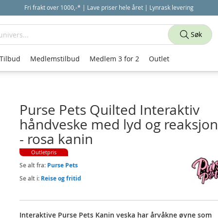
Fri frakt over 1000,-* | Lave priser hele året | Lynrask levering
Søk
Tilbud
Medlemstilbud
Medlem 3 for 2
Outlet
Purse Pets Quilted Interaktiv
håndveske med lyd og reaksjon
- rosa kanin
Outletpris
Se alt fra:
Purse Pets
Se alt i:
Reise og fritid
Interaktive Purse Pets Kanin veska har årvåkne øyne som