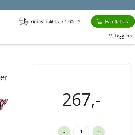
Gratis frakt over
1 000,-
Handlekurv
Logg inn
er
267,-
-
+