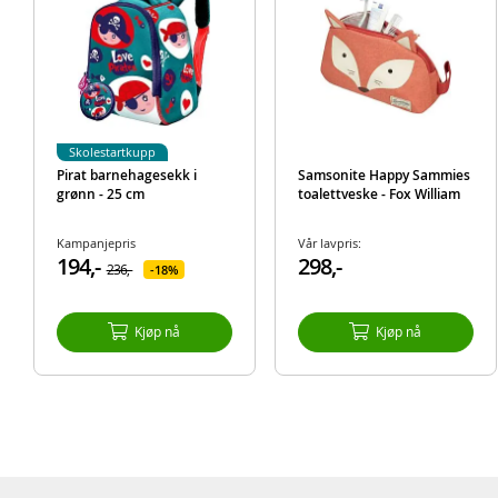
Skolestartkupp
Pirat barnehagesekk i
Samsonite Happy Sammies
grønn - 25 cm
toalettveske - Fox William
Kampanjepris
Vår lavpris:
194,-
298,-
236,-
18%
Kjøp nå
Kjøp nå