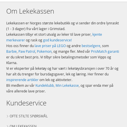
Om Lekekassen
Lekekassen er Norges største lekebutikk og vi sender din ordre lynraskt
(1 - 3 dager) fra vårt lager i Grimstad.
Lekekassen tilbyr et stort utvalg av leker til lave priser,
kjente
merkevarer
og rask og
god kundeservice!
Hos oss finner du
lave priser på LEGO
og andre
bestselgere
, som
Barbie
,
Paw Patrol
,
Pokemon
, og mange fler. Med vår
PrisMatch garanti
er du sikret best pris. Vi tilbyr sikre betalingsmetoder som Vipps og
Klarna.
Vi er eksperter på leketøy og har vært i leketøysbransjen i over 70 år og
har alt du trenger for bursdagsgaver, lek og læring. Her finner du
inspirerende artikler
om lek og aktiviteter.
Bli medlem av vår
Kundeklubb, Min Lekekasse
, og spar enda mer på
våre allerede lave priser.
Kundeservice
OFTE STILTE SPØRSMÅL
OM LEKEKASSEN