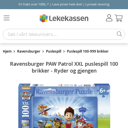
Fri frakt over 1000,-* | Lave priser hele året | Lynrask levering
Hand
Hjem
Ravensburger
Puslespill
Puslespill 100-999 brikker
Ravensburger PAW Patrol XXL puslespill 100
brikker - Ryder og gjengen