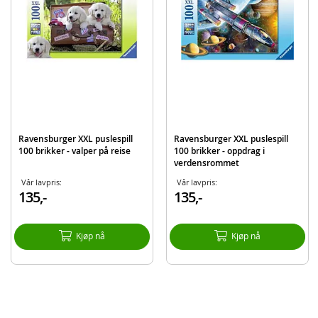
Produktdetaljer
Modell
108992
EAN
4005556108992
Merke
Ravensburger
Ravensburger XXL puslespill
Ravensburger XXL puslespill
100 brikker - valper på reise
100 brikker - oppdrag i
verdensrommet
Vår lavpris:
Vår lavpris:
135,-
135,-
Kjøp nå
Kjøp nå