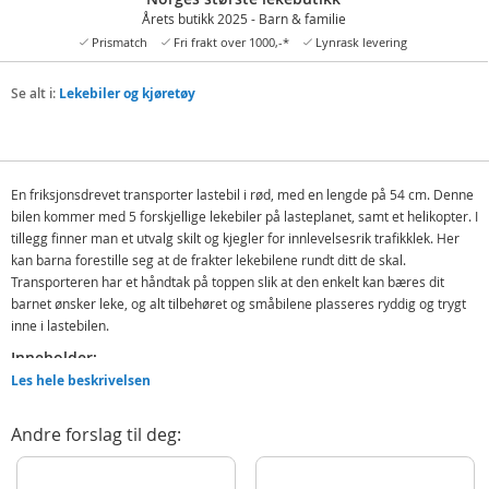
Årets butikk 2025 - Barn & familie
Prismatch
Fri frakt over 1000,-*
Lynrask levering
Se alt i:
Lekebiler og kjøretøy
En friksjonsdrevet transporter lastebil i rød, med en lengde på 54 cm. Denne
bilen kommer med 5 forskjellige lekebiler på lasteplanet, samt et helikopter. I
tillegg finner man et utvalg skilt og kjegler for innlevelsesrik trafikklek. Her
kan barna forestille seg at de frakter lekebilene rundt ditt de skal.
Transporteren har et håndtak på toppen slik at den enkelt kan bæres dit
barnet ønsker leke, og alt tilbehøret og småbilene plasseres ryddig og trygt
inne i lastebilen.
Inneholder:
Les hele beskrivelsen
Transporter lastebil
5 småbiler
Andre forslag til deg:
Helikopter
Skilt og kjegler