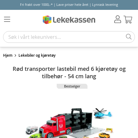
Fri frakt over 1000,-* | Lave priser hele året | Lynrask levering
Hand
Hjem
Lekebiler og kjøretøy
Rød transporter lastebil med 6 kjøretøy og
tilbehør - 54 cm lang
Bestselger