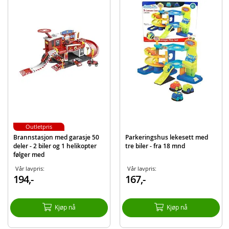
Detaljer:
Mål transporter: ca. 54 cm (L)
Mål eske: ca 59 x 11 x 20 cm
Alder: fra 3 år
Produktdetaljer
Modell
S5269-666-01G
EAN
7040698719979
Outletpris
Brannstasjon med garasje 50
Parkeringshus lekesett med
deler - 2 biler og 1 helikopter
tre biler - fra 18 mnd
følger med
Vår lavpris:
Vår lavpris:
194,-
167,-
Kjøp nå
Kjøp nå