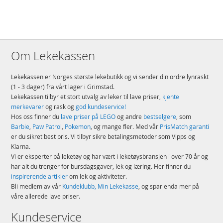
Om Lekekassen
Lekekassen er Norges største lekebutikk og vi sender din ordre lynraskt
(1 - 3 dager) fra vårt lager i Grimstad.
Lekekassen tilbyr et stort utvalg av leker til lave priser,
kjente
merkevarer
og rask og
god kundeservice!
Hos oss finner du
lave priser på LEGO
og andre
bestselgere
, som
Barbie
,
Paw Patrol
,
Pokemon
, og mange fler. Med vår
PrisMatch garanti
er du sikret best pris. Vi tilbyr sikre betalingsmetoder som Vipps og
Klarna.
Vi er eksperter på leketøy og har vært i leketøysbransjen i over 70 år og
har alt du trenger for bursdagsgaver, lek og læring. Her finner du
inspirerende artikler
om lek og aktiviteter.
Bli medlem av vår
Kundeklubb, Min Lekekasse
, og spar enda mer på
våre allerede lave priser.
Kundeservice