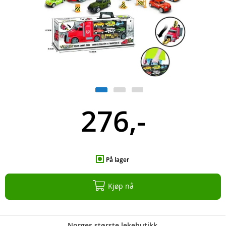
276,-
På lager
Kjøp nå
Norges største lekebutikk