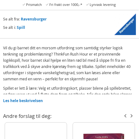
Prismatch
Fri frakt over 1000,-*
Lynrask levering
Se alt fra:
Ravensburger
Se alt i:
Spill
Vil du gi barnet ditt en morsom utfordring som samtidig styrker logisk
tenkning og problemløsning? ThinkFun Rush Hour er et prisvinnende
logikkspill, hvor barnet skal hjelpe en liten rød bil med å slippe fri fra en
trafikkork ved å skyve andre kjøretøy frem og tilbake. Spillet inneholder 40
utfordringer i stigende vanskelighetsgrad, som kan løses alene eller
sammen med en venn – perfekt for en skjermfri pause!
Spillet er lett å lære: Velg et utfordringskort, plasser bilene på spillebrettet,
og finn veien ut ved å flytte dem frem og tilbake. Når den røde bilen slipper
fri, er oppgaven løst! Rush Hour er en klassiker i skoler og barnehager, fordi
Les hele beskrivelsen
det trener romlig forståelse, konsentrasjon og strategisk tenkning – og så er
det morsomt for både barn og foreldre!
Andre forslag til deg:
La barnet ditt oppleve gleden ved å løse utfordringer og tenke kreativt. Er
dere klare til å ta kampen opp mot trafikkorken?
Inneholder: