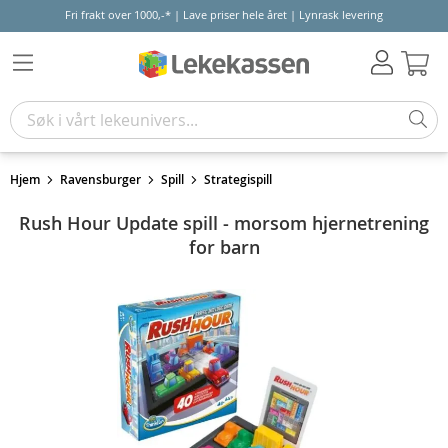
Fri frakt over 1000,-* | Lave priser hele året | Lynrask levering
Hand
Hjem
Ravensburger
Spill
Strategispill
Rush Hour Update spill - morsom hjernetrening
for barn