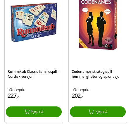
Spillebrett
16 kjøretøy
40 utfordringer med løsninger
Spilleregler
Detaljer:
Mål: 22,5 x 20,5 x 6,3 cm
Alder: fra 8 år
Produktdetaljer
Modell
15076624
Rummikub Classic familiespill -
Codenames strategispill -
Nordisk versjon
hemmeligheter og spionasje
EAN
4005556766246
Vår lavpris:
Vår lavpris:
227,-
202,-
Kjøp nå
Kjøp nå