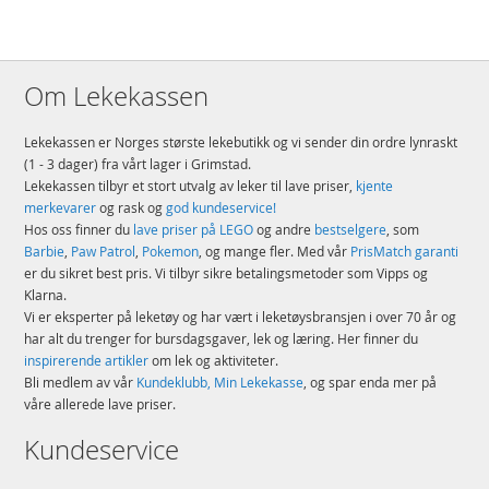
Om Lekekassen
Lekekassen er Norges største lekebutikk og vi sender din ordre lynraskt
(1 - 3 dager) fra vårt lager i Grimstad.
Lekekassen tilbyr et stort utvalg av leker til lave priser,
kjente
merkevarer
og rask og
god kundeservice!
Hos oss finner du
lave priser på LEGO
og andre
bestselgere
, som
Barbie
,
Paw Patrol
,
Pokemon
, og mange fler. Med vår
PrisMatch garanti
er du sikret best pris. Vi tilbyr sikre betalingsmetoder som Vipps og
Klarna.
Vi er eksperter på leketøy og har vært i leketøysbransjen i over 70 år og
har alt du trenger for bursdagsgaver, lek og læring. Her finner du
inspirerende artikler
om lek og aktiviteter.
Bli medlem av vår
Kundeklubb, Min Lekekasse
, og spar enda mer på
våre allerede lave priser.
Kundeservice