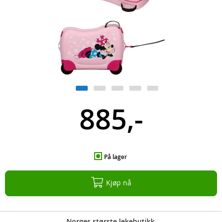
885,-
På lager
Kjøp nå
Norges største lekebutikk