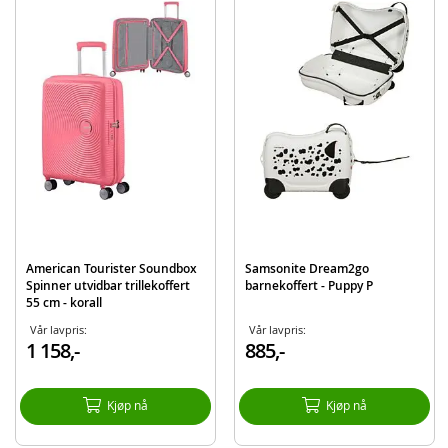
Samsonite Dream2go barnekoffert - Minnie Mus
Detaljer:
Mål: 38 x 52 x 21 cm
Volum: 30 L
Maks bærevekt: 50 kg
Produktdetaljer
Modell
145048-7064
EAN
5400520186027
Merke
Samsonite
American Tourister Soundbox
Samsonite Dream2go
Aktuelt
Bestselgere
Spinner utvidbar trillekoffert
barnekoffert - Puppy P
55 cm - korall
Vår lavpris:
Vår lavpris:
1 158,-
885,-
Kjøp nå
Kjøp nå