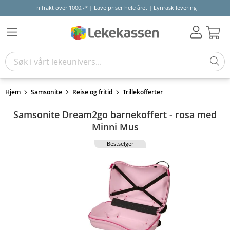
Fri frakt over 1000,-* | Lave priser hele året | Lynrask levering
Hand
Hjem
Samsonite
Reise og fritid
Trillekofferter
Samsonite Dream2go barnekoffert - rosa med
Minni Mus
Bestselger