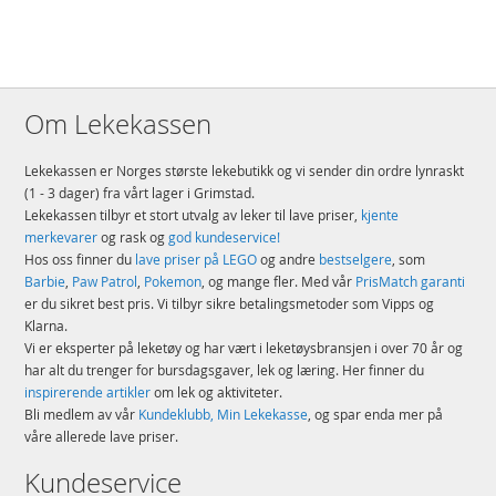
Om Lekekassen
Lekekassen er Norges største lekebutikk og vi sender din ordre lynraskt
(1 - 3 dager) fra vårt lager i Grimstad.
Lekekassen tilbyr et stort utvalg av leker til lave priser,
kjente
merkevarer
og rask og
god kundeservice!
Hos oss finner du
lave priser på LEGO
og andre
bestselgere
, som
Barbie
,
Paw Patrol
,
Pokemon
, og mange fler. Med vår
PrisMatch garanti
er du sikret best pris. Vi tilbyr sikre betalingsmetoder som Vipps og
Klarna.
Vi er eksperter på leketøy og har vært i leketøysbransjen i over 70 år og
har alt du trenger for bursdagsgaver, lek og læring. Her finner du
inspirerende artikler
om lek og aktiviteter.
Bli medlem av vår
Kundeklubb, Min Lekekasse
, og spar enda mer på
våre allerede lave priser.
Kundeservice