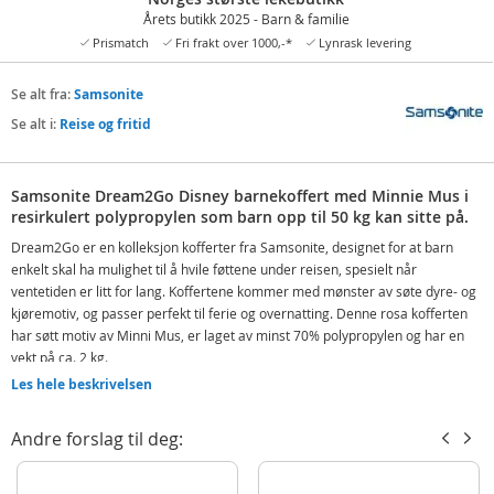
Årets butikk 2025 - Barn & familie
Prismatch
Fri frakt over 1000,-*
Lynrask levering
Se alt fra:
Samsonite
Se alt i:
Reise og fritid
Samsonite Dream2Go Disney barnekoffert med Minnie Mus i
resirkulert polypropylen som barn opp til 50 kg kan sitte på.
Dream2Go er en kolleksjon kofferter fra Samsonite, designet for at barn
enkelt skal ha mulighet til å hvile føttene under reisen, spesielt når
ventetiden er litt for lang. Koffertene kommer med mønster av søte dyre- og
kjøremotiv, og passer perfekt til ferie og overnatting. Denne rosa kofferten
har søtt motiv av Minni Mus, er laget av minst 70% polypropylen og har en
vekt på ca. 2 kg.
Les hele beskrivelsen
Barnekofferntene fra Dream2Go har en fast 2-punkts lås, topphåndtak og
stropp som gjør det enkelt å trekke kofferten etter seg med barnet sittende
oppå, eller bruke som skulderstropp. Kofferten kan brukes som håndbagasje
Andre forslag til deg:
på fly og har integrert ID-tagg for enkel merking og identifikasjon.
Innehåller: