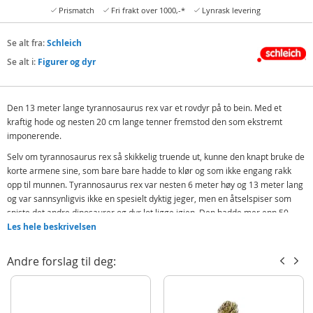
Prismatch
Fri frakt over 1000,-*
Lynrask levering
Se alt fra:
Schleich
Se alt i:
Figurer og dyr
Den 13 meter lange tyrannosaurus rex var et rovdyr på to bein. Med et
kraftig hode og nesten 20 cm lange tenner fremstod den som ekstremt
imponerende.
Selv om tyrannosaurus rex så skikkelig truende ut, kunne den knapt bruke de
korte armene sine, som bare bare hadde to klør og som ikke engang rakk
opp til munnen. Tyrannosaurus rex var nesten 6 meter høy og 13 meter lang
og var sannsynligvis ikke en spesielt dyktig jeger, men en åtselspiser som
spiste det andre dinosaurer og dyr lot ligge igjen. Den hadde mer enn 50
tenner, som var lengre enn 15 cm. Disse ble ikke brukt til å tygge med, men
Les hele beskrivelsen
til å rive av kjøttbiter, siden den slukte maten i store biter. For at få en bedre
dybdesyn når den lette etter mat pekte begge øynene til tyrannosaurus rex
Andre forslag til deg:
fremover, slik at synsfeltet overlappet hverandre.
Morsomme fakta
Hvis det kraftige rovdyret mistet en av sine dolkelignende tenner, vokste