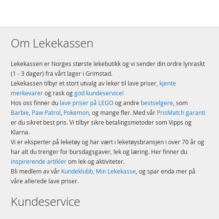
Merke
Schleich
Om Lekekassen
Lekekassen er Norges største lekebutikk og vi sender din ordre lynraskt
(1 - 3 dager) fra vårt lager i Grimstad.
Lekekassen tilbyr et stort utvalg av leker til lave priser,
kjente
merkevarer
og rask og
god kundeservice!
Hos oss finner du
lave priser på LEGO
og andre
bestselgere
, som
Barbie
,
Paw Patrol
,
Pokemon
, og mange fler. Med vår
PrisMatch garanti
er du sikret best pris. Vi tilbyr sikre betalingsmetoder som Vipps og
Klarna.
Vi er eksperter på leketøy og har vært i leketøysbransjen i over 70 år og
har alt du trenger for bursdagsgaver, lek og læring. Her finner du
inspirerende artikler
om lek og aktiviteter.
Bli medlem av vår
Kundeklubb, Min Lekekasse
, og spar enda mer på
våre allerede lave priser.
Kundeservice