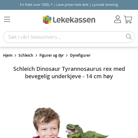
Fri frakt over 1000,-* | Lave priser hele året | Lynrask levering
Hand
Hjem
Schleich
Figurer og dyr
Dyrefigurer
Schleich Dinosaur Tyrannosaurus rex med
bevegelig underkjeve - 14 cm høy