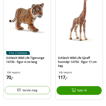
Merke
Schleich
3 for 2 Schleich
Schleich Wild Life Tigerunge
Schleich Wild Life Sjiraff
14730 - figur 4 cm lang
hunndyr 14750 - figur 17 cm
høy
Vår lavpris:
Vår lavpris:
70,-
117,-
Varsle meg
Kjøp nå