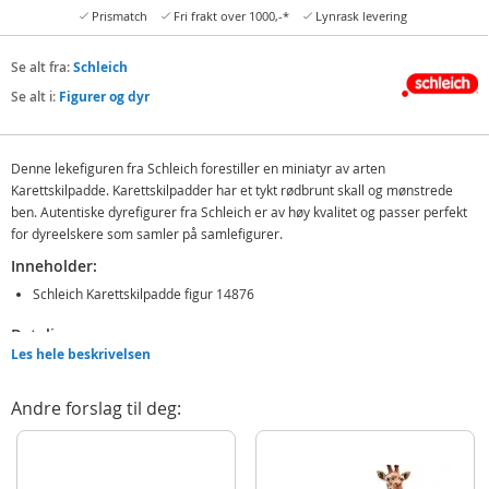
Prismatch
Fri frakt over 1000,-*
Lynrask levering
Se alt fra:
Schleich
Se alt i:
Figurer og dyr
Denne lekefiguren fra Schleich forestiller en miniatyr av arten
Karettskilpadde. Karettskilpadder har et tykt rødbrunt skall og mønstrede
ben. Autentiske dyrefigurer fra Schleich er av høy kvalitet og passer perfekt
for dyreelskere som samler på samlefigurer.
Inneholder:
Schleich Karettskilpadde figur 14876
Detaljer:
Les hele beskrivelsen
Mål: 6,5 x 5,5 x 2 cm
Alder: fra 3 år
Andre forslag til deg:
Produktdetaljer
Modell
14876
EAN
4059433792460