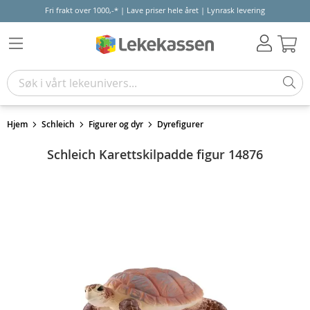
Fri frakt over 1000,-* | Lave priser hele året | Lynrask levering
Hand
Hjem
Schleich
Figurer og dyr
Dyrefigurer
Schleich Karettskilpadde figur 14876