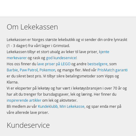
Om Lekekassen
Lekekassen er Norges største lekebutikk og vi sender din ordre lynraskt
(1 - 3 dager) fra vårt lager i Grimstad.
Lekekassen tilbyr et stort utvalg av leker til lave priser,
kjente
merkevarer
og rask og
god kundeservice!
Hos oss finner du
lave priser på LEGO
og andre
bestselgere
, som
Barbie
,
Paw Patrol
,
Pokemon
, og mange fler. Med vår
PrisMatch garanti
er du sikret best pris. Vi tilbyr sikre betalingsmetoder som Vipps og
Klarna.
Vi er eksperter på leketøy og har vært i leketøysbransjen i over 70 år og
har alt du trenger for bursdagsgaver, lek og læring. Her finner du
inspirerende artikler
om lek og aktiviteter.
Bli medlem av vår
Kundeklubb, Min Lekekasse
, og spar enda mer på
våre allerede lave priser.
Kundeservice