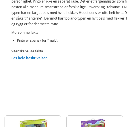
personlighet. Pinto er ikke en separat rase. Det er et fargemønster som fi
nesten alle raser. Pelsmønstrene er forskjellige i "overo" og "tobiano". Ov
typen har en farget pels med hvite flekker. Hodet dens er ofte helt hvitt. D
en såkalt "lanterne". Derimot har tobiano-typen en hvit pels med flekker. 
og rygg er for det meste hvite.
Morsomme fakta
Pinto er spansk for "malt".
Vitenskapelige fakta
Les hele beskrivelsen
Vitenskapelig navn: Equus ferus caballus
Globalt hjem: Hele verden
Innhold:
1 Schleich Hest, hingst
Detaljer:
Mål: 16 x 4 x 10,5 cm (BxDxH)
Alder: fra 3 år
Produktdetaljer
Modell
13794