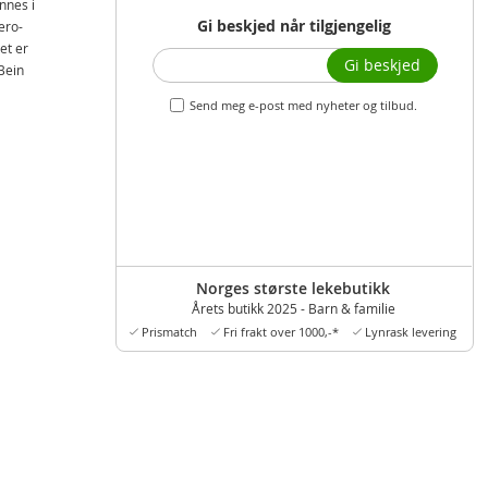
nnes i
Gi beskjed når tilgjengelig
ero-
et er
Gi beskjed
Bein
Send meg e-post med nyheter og tilbud.
Norges største lekebutikk
Årets butikk 2025 - Barn & familie
Prismatch
Fri frakt over 1000,-*
Lynrask levering