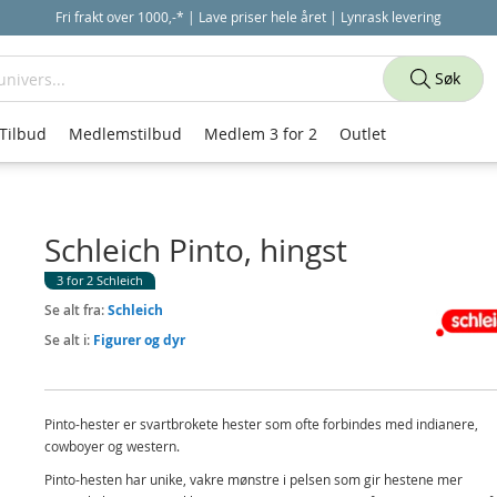
Fri frakt over 1000,-* | Lave priser hele året | Lynrask levering
Søk
Tilbud
Medlemstilbud
Medlem 3 for 2
Outlet
Schleich Pinto, hingst
3 for 2 Schleich
Se alt fra:
Schleich
Se alt i:
Figurer og dyr
Pinto-hester er svartbrokete hester som ofte forbindes med indianere,
cowboyer og western.
Pinto-hesten har unike, vakre mønstre i pelsen som gir hestene mer