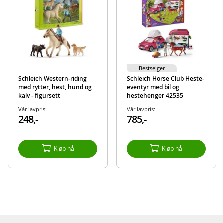
EAN
4005086137943
Merke
Schleich
Bestselger
Schleich Western-riding
Schleich Horse Club Heste-
med rytter, hest, hund og
eventyr med bil og
kalv - figursett
hestehenger 42535
Vår lavpris:
Vår lavpris:
248,-
785,-
Kjøp nå
Kjøp nå