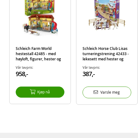
Schleich Farm World
Schleich Horse Club Lisas
hestestall 42485 - med
turneringstrening 42433 -
høyloft, figurer, hester og
lekesett med hester og
dyr
tilbehør
Vår lavpris:
Vår lavpris:
958,-
387,-
Kjøp nå
Varsle meg