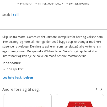
Prismatch
Fri frakt over 1000,-*
Lynrask levering
Se alt i:
Spill
Skip-Bo fra Mattel Games er det ultimate kortspillet for barn og voksne som
liker strategi og kortspill. Her gjelder det å bygge opp korthauger med kort i
stigende rekkefølge. Den første spilleren som har slutt på alle kortene i sin
egen haug vinner. De spesielle Wild-kortene i Skip-Bo gjør spillet ekstra
interessant og kan hjelpe på veien mot å beseire motstanderne!
Inneholder:
162 spillkort
Spilleregler - engelsk
Les hele beskrivelsen
Detaljer:
Andre forslag til deg:
Spilletid: ca. 30 minutter
Antall spillere: 2-6
Alder: fra 7 år