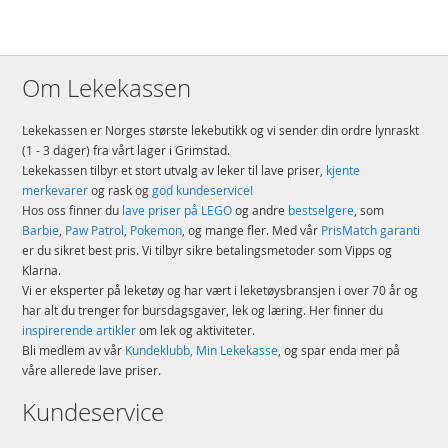
Om Lekekassen
Lekekassen er Norges største lekebutikk og vi sender din ordre lynraskt
(1 - 3 dager) fra vårt lager i Grimstad.
Lekekassen tilbyr et stort utvalg av leker til lave priser,
kjente
merkevarer
og rask og
god kundeservice!
Hos oss finner du
lave priser på LEGO
og andre
bestselgere
, som
Barbie
,
Paw Patrol
,
Pokemon
, og mange fler. Med vår
PrisMatch garanti
er du sikret best pris. Vi tilbyr sikre betalingsmetoder som Vipps og
Klarna.
Vi er eksperter på leketøy og har vært i leketøysbransjen i over 70 år og
har alt du trenger for bursdagsgaver, lek og læring. Her finner du
inspirerende artikler
om lek og aktiviteter.
Bli medlem av vår
Kundeklubb, Min Lekekasse
, og spar enda mer på
våre allerede lave priser.
Kundeservice