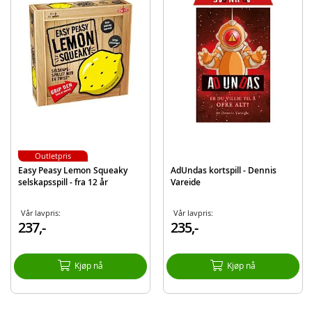
Produktdetaljer
Modell
42050
EAN
0078206020504
Outletpris
Easy Peasy Lemon Squeaky
AdUndas kortspill - Dennis
selskapsspill - fra 12 år
Vareide
Vår lavpris:
Vår lavpris:
237,-
235,-
Kjøp nå
Kjøp nå