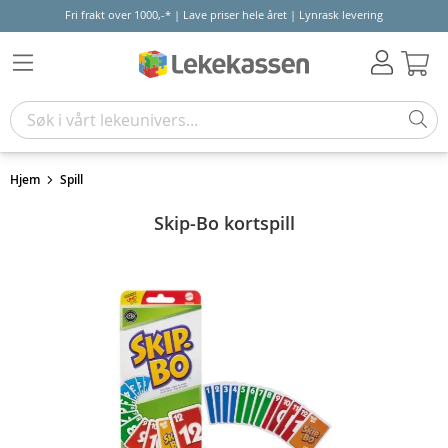
Fri frakt over 1000,-* | Lave priser hele året | Lynrask levering
Hand
Hjem
Spill
Skip-Bo kortspill