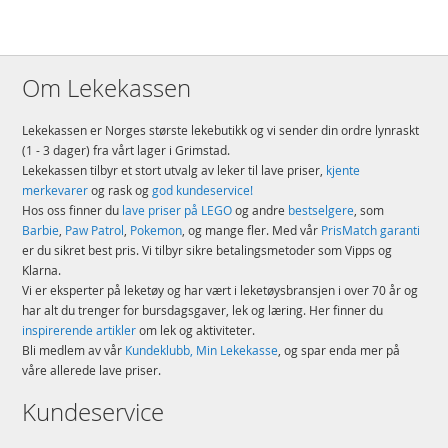
Om Lekekassen
Lekekassen er Norges største lekebutikk og vi sender din ordre lynraskt
(1 - 3 dager) fra vårt lager i Grimstad.
Lekekassen tilbyr et stort utvalg av leker til lave priser,
kjente
merkevarer
og rask og
god kundeservice!
Hos oss finner du
lave priser på LEGO
og andre
bestselgere
, som
Barbie
,
Paw Patrol
,
Pokemon
, og mange fler. Med vår
PrisMatch garanti
er du sikret best pris. Vi tilbyr sikre betalingsmetoder som Vipps og
Klarna.
Vi er eksperter på leketøy og har vært i leketøysbransjen i over 70 år og
har alt du trenger for bursdagsgaver, lek og læring. Her finner du
inspirerende artikler
om lek og aktiviteter.
Bli medlem av vår
Kundeklubb, Min Lekekasse
, og spar enda mer på
våre allerede lave priser.
Kundeservice