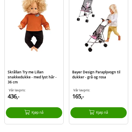
Detaljer:
Mål eske: 11 x 23,5 x 40 cm (LxBxH)
Lengde dukke: 36 cm
Batteribehov: 3 x AAA-batterier
Materiale: plast (PVC)
Alder: fra 12 mnd.
Produktdetaljer
Modell
161120
EAN
7315621611201
Skrållan Try me Lillan
Bayer Design Paraplyvogn til
snakkedukke - med lyst hår -
dukker - grå og rosa
Merke
Skrållan
36 cm
Vår lavpris:
Vår lavpris:
436,-
165,-
Kjøp nå
Kjøp nå