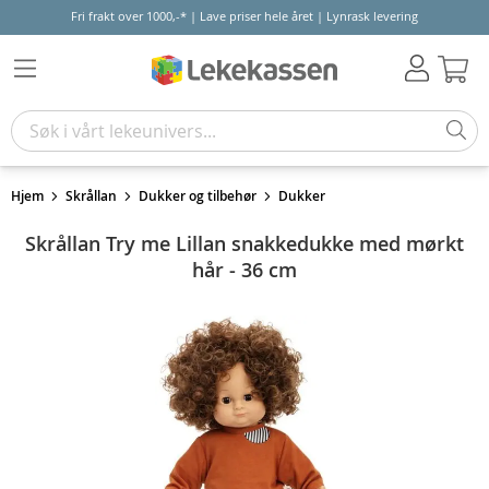
Fri frakt over 1000,-* | Lave priser hele året | Lynrask levering
Hand
Hjem
Skrållan
Dukker og tilbehør
Dukker
Skrållan Try me Lillan snakkedukke med mørkt
hår - 36 cm