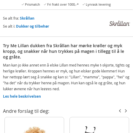
Prismatch
Fri frakt over 1000,-*
Lynrask levering
Se alt fra:
Skrållan
Se alt i:
Dukker og tilbehør
Try Me Lillan dukken fra Skrållan har mørke krøller og myk
kropp, og snakker når hun trykkes på magen i tillegg til å le
og gråte.
Man kan jo ikke annet enn å elske Lillan med hennes myke t-skjorte, tights og
herlige krøller. Kroppen hennes er myk, og hun elsker gode klemmer! Hun
har nettopp lært seg å snakke og kan si: "Lillan", "mamma", "pappa", "hei" og
"ha det" når du trykker henne på magen. Hun kan også le og gråte, og hun
lukker øynene når hun legges ned.
Les hele beskrivelsen
Lillan er 36 cm lang og snakker fem forskjellige språk: svensk, norsk, dansk,
finsk og engelsk. Du kan enkelt bytte språk på taleutstyret på ryggen hennes.
Kombiner gjerne med Skrållan dukketilbehør og dukkeklær til dukker på 36
Andre forslag til deg:
cm.
Inneholder:
Skrållan Lillan snakkedukke med brunt hår