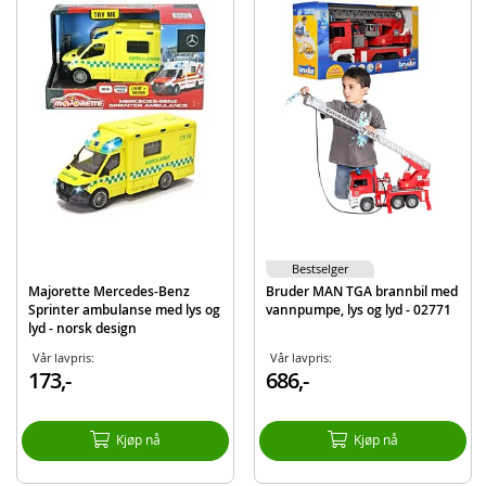
Lengde bil: 7,5 cm
Alder: fra 3 år
Produktdetaljer
Modell
212057262007
EAN
3467452064993
Bestselger
Majorette Mercedes-Benz
Bruder MAN TGA brannbil med
Sprinter ambulanse med lys og
vannpumpe, lys og lyd - 02771
lyd - norsk design
Vår lavpris:
Vår lavpris:
173,-
686,-
Kjøp nå
Kjøp nå