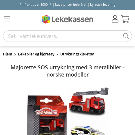
Fri frakt over 1000,-* | Lave priser hele året | Lynrask levering
Hand
Hjem
Lekebiler og kjøretøy
Utrykningskjøretøy
Majorette SOS utrykning med 3 metallbiler -
norske modeller