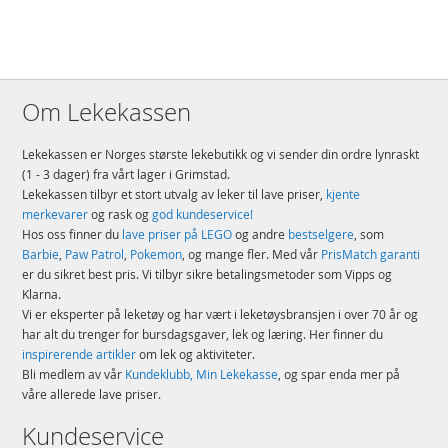
Om Lekekassen
Lekekassen er Norges største lekebutikk og vi sender din ordre lynraskt
(1 - 3 dager) fra vårt lager i Grimstad.
Lekekassen tilbyr et stort utvalg av leker til lave priser,
kjente
merkevarer
og rask og
god kundeservice!
Hos oss finner du
lave priser på LEGO
og andre
bestselgere
, som
Barbie
,
Paw Patrol
,
Pokemon
, og mange fler. Med vår
PrisMatch garanti
er du sikret best pris. Vi tilbyr sikre betalingsmetoder som Vipps og
Klarna.
Vi er eksperter på leketøy og har vært i leketøysbransjen i over 70 år og
har alt du trenger for bursdagsgaver, lek og læring. Her finner du
inspirerende artikler
om lek og aktiviteter.
Bli medlem av vår
Kundeklubb, Min Lekekasse
, og spar enda mer på
våre allerede lave priser.
Kundeservice