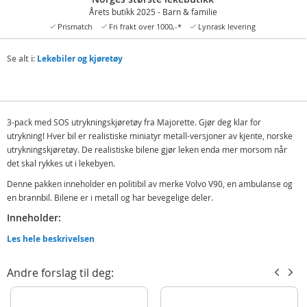
Årets butikk 2025 - Barn & familie
Prismatch
Fri frakt over 1000,-*
Lynrask levering
Se alt i:
Lekebiler og kjøretøy
3-pack med SOS utrykningskjøretøy fra Majorette. Gjør deg klar for
utrykning! Hver bil er realistiske miniatyr metall-versjoner av kjente, norske
utrykningskjøretøy. De realistiske bilene gjør leken enda mer morsom når
det skal rykkes ut i lekebyen.
Denne pakken inneholder en politibil av merke Volvo V90, en ambulanse og
en brannbil. Bilene er i metall og har bevegelige deler.
Inneholder:
Majorette politibil
Les hele beskrivelsen
Majorette brannbil
Andre forslag til deg:
Majorette ambulanse
Detaljer: