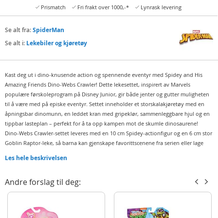
Prismatch
Fri frakt over 1000,-*
Lynrask levering
Se alt fra:
SpiderMan
Se alt i:
Lekebiler og kjøretøy
Kast deg ut i dino-knusende action og spennende eventyr med Spidey and His
Amazing Friends Dino-Webs Crawler! Dette lekesettet, inspirert av Marvels
populære førskoleprogram på Disney Junior, gir både jenter og gutter muligheten
til å være med på episke eventyr. Settet inneholder et storskalakjøretøy med en
åpningsbar dinomunn, en leddet kran med gripeklør, sammenleggbare hjul og en
tippbar lasteplan – perfekt for å ta opp kampen mot de skumle dinosaurene!
Dino-Webs Crawler-settet leveres med en 10 cm Spidey-actionfigur og en 6 cm stor
Goblin Raptor-leke, så barna kan gjenskape favorittscenene fra serien eller lage
sine egne fantasifulle eventyr. Oppmuntr barnas kreativitet med dette morsomme
Les hele beskrivelsen
og detaljerte settet som gir timevis med action og lek!
Inneholder:
Andre forslag til deg:
1 Dino-Webs Crawler kjøretøy med åpningsbar dinomunn
1 Spidey-actionfigur (10 cm høy)
1 Goblin Raptor-leke (6 cm høy)