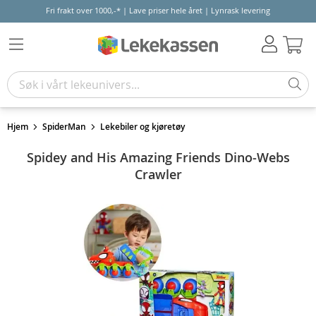
Fri frakt over 1000,-* | Lave priser hele året | Lynrask levering
Hand
Hjem
SpiderMan
Lekebiler og kjøretøy
Spidey and His Amazing Friends Dino-Webs
Crawler