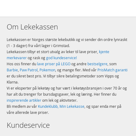
Om Lekekassen
Lekekassen er Norges største lekebutikk og vi sender din ordre lynraskt
(1 - 3 dager) fra vårt lager i Grimstad.
Lekekassen tilbyr et stort utvalg av leker til lave priser,
kjente
merkevarer
og rask og
god kundeservice!
Hos oss finner du
lave priser på LEGO
og andre
bestselgere
, som
Barbie
,
Paw Patrol
,
Pokemon
, og mange fler. Med vår
PrisMatch garanti
er du sikret best pris. Vi tilbyr sikre betalingsmetoder som Vipps og
Klarna.
Vi er eksperter på leketøy og har vært i leketøysbransjen i over 70 år og
har alt du trenger for bursdagsgaver, lek og læring. Her finner du
inspirerende artikler
om lek og aktiviteter.
Bli medlem av vår
Kundeklubb, Min Lekekasse
, og spar enda mer på
våre allerede lave priser.
Kundeservice