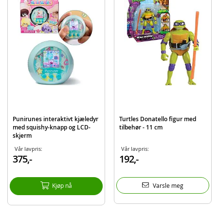
Detaljer:
Mål: 15 x 12 x 25 cm
Alder: fra 3 år
Produktdetaljer
Modell
F9480
EAN
5010996234810
Merke
SpiderMan
Punirunes interaktivt kjæledyr
Turtles Donatello figur med
med squishy-knapp og LCD-
tilbehør - 11 cm
skjerm
Vår lavpris:
Vår lavpris:
375,-
192,-
Kjøp nå
Varsle meg