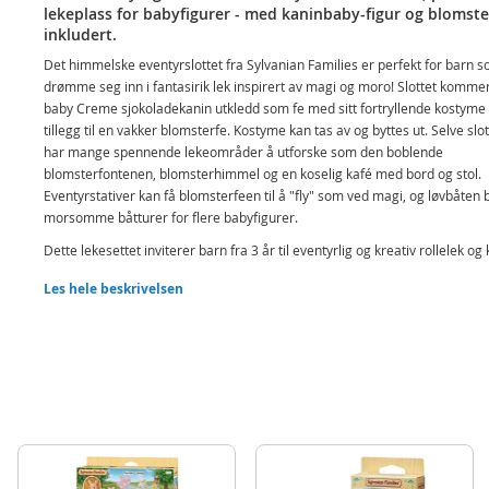
lekeplass for babyfigurer - med kaninbaby-figur og blomste
inkludert.
Det himmelske eventyrslottet fra Sylvanian Families er perfekt for barn s
drømme seg inn i fantasirik lek inspirert av magi og moro! Slottet komm
baby Creme sjokoladekanin utkledd som fe med sitt fortryllende kostyme 
tillegg til en vakker blomsterfe. Kostyme kan tas av og byttes ut. Selve slot
har mange spennende lekeområder å utforske som den boblende
blomsterfontenen, blomsterhimmel og en koselig kafé med bord og stol.
Eventyrstativer kan få blomsterfeen til å "fly" som ved magi, og løvbåten 
morsomme båtturer for flere babyfigurer.
Dette lekesettet inviterer barn fra 3 år til eventyrlig og kreativ rollelek og
gjerne kombineres med andre Sylvanian Families lekesett og baby-figurer
Les hele beskrivelsen
utvidet eventyrlek, sjekk hele vårt utvalg
her
.
Inneholder:
Stort eventyrslott for babyfigurer
Sjokoladekanin babyfigur og blomsterfe-figur
Bord og tre fe-stoler
Bladbåt og liljebåt
Og mer eventyrlig tilbehør