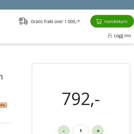
Gratis frakt over
1 000,-
Handlekurv
Logg inn
n
792,-
-
+