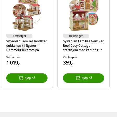
Bestselger
Bestselger
Sylvanian Families landsted
Sylvanian Families New Red
dukkehus til figurer -
Roof Cosy Cottage
Hemmelig lekerom på
starthjem med kaninfigur
loftet
og møbler
Vår lavpris:
Vår lavpris:
1 019,-
359,-
Kjøp nå
Kjøp nå