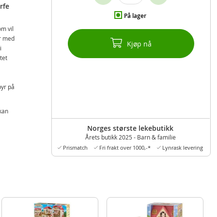
rfe
På lager
om vil
er med
Kjøp nå
i
tet
byr på
 kan
 for
Norges største lekebutikk
Årets butikk 2025 - Barn & familie
Prismatch
Fri frakt over 1000,-*
Lynrask levering