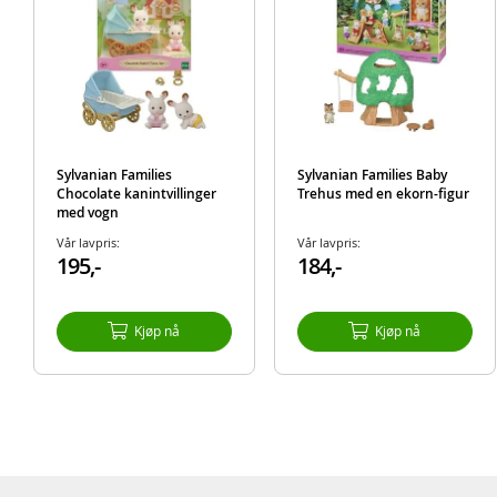
Sylvanian Families
Sylvanian Families Baby
Chocolate kanintvillinger
Trehus med en ekorn-figur
med vogn
Vår lavpris:
Vår lavpris:
195,-
184,-
Kjøp nå
Kjøp nå