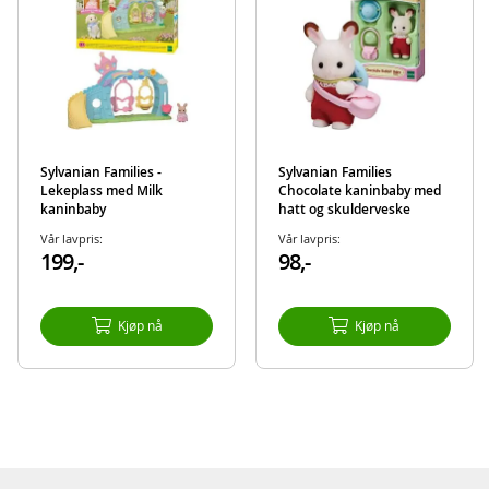
Detaljer:
Mål figurer: ca. 3-5 cm
Alder: fra 3 år
Produktdetaljer
Modell
5815
EAN
5054131058152
Sylvanian Families -
Sylvanian Families
Lekeplass med Milk
Chocolate kaninbaby med
Merke
Sylvanian Families
kaninbaby
hatt og skulderveske
Vår lavpris:
Vår lavpris:
199,-
98,-
Kjøp nå
Kjøp nå