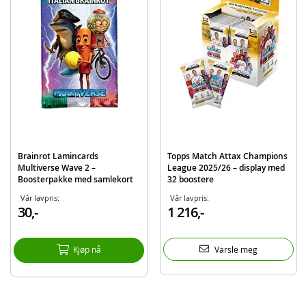
28 fotballkort
3 eksklusive Limited Edition-fotballkort
Mini oppbevaringsboks i metall
Detaljer:
Alder: fra 3 år
Produktdetaljer
Modell
071728
EAN
5053307071728
Brainrot Lamincards
Topps Match Attax Champions
Merke
Topps
Multiverse Wave 2 –
League 2025/26 – display med
Boosterpakke med samlekort
32 boostere
Vår lavpris:
Vår lavpris:
30,-
1 216,-
Kjøp nå
Varsle meg