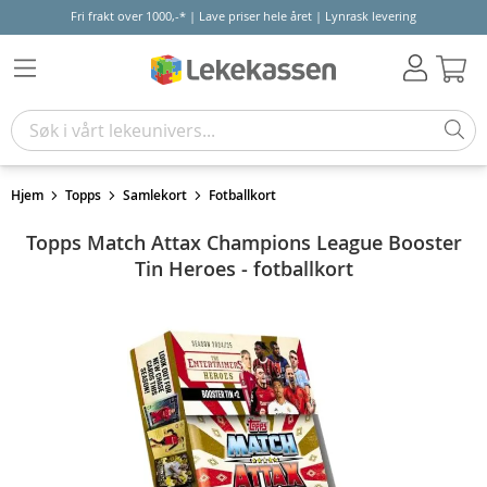
Fri frakt over 1000,-* | Lave priser hele året | Lynrask levering
Hand
Hjem
Topps
Samlekort
Fotballkort
Topps Match Attax Champions League Booster
Tin Heroes - fotballkort