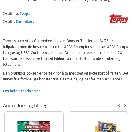
Se alt fra:
Topps
Se alt i:
Samlekort
Topps Match Attax Champions League Booster Tin Heroes 24/25 er
fullpakket med de beste spillerne fra UEFA Champions League, UEFA Europa
League og UEFA Conference League. Denne metallboksen inneholder 28
kort, samt 3 eksklusive Limited Edition-kort, perfekt for både samlere og
fotballfans.
Den praktiske boksen er perfekt for å ta med seg og bytte kort på farten. Det
finnes fire forskjellige booster tins å samle på, og her får man #2 Heroes.
Samlingen inneholder et bredt spekter av kortkategorier som Champions
Les hele beskrivelsen
Players-kort, Vintage Vibes, Trophy Triumph, Attax Debut, Heritage-kort,
Black Edge-kort, Chrome Shields, Blue Crystal Parallels, 100 Club og
Andre forslag til deg:
Unbeatable 100 Club. Det er også sjansen for å finne nye Chase-kort som
Gold Edge, Hall of Fame Chrome, Platinum Pull Limited Editions, Ultimate
Talent og Genuine Autograph-kort!
Inneholder: