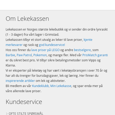
Om Lekekassen
Lekekassen er Norges største lekebutikk og vi sender din ordre lynraskt
(1 - 3 dager) fra vårt lager i Grimstad.
Lekekassen tilbyr et stort utvalg av leker til lave priser,
kjente
merkevarer
og rask og
god kundeservice!
Hos oss finner du
lave priser på LEGO
og andre
bestselgere
, som
Barbie
,
Paw Patrol
,
Pokemon
, og mange fler. Med vår
PrisMatch garanti
er du sikret best pris. Vi tilbyr sikre betalingsmetoder som Vipps og
Klarna.
Vi er eksperter på leketøy og har vært i leketøysbransjen i over 70 år og
har alt du trenger for bursdagsgaver, lek og læring. Her finner du
inspirerende artikler
om lek og aktiviteter.
Bli medlem av vår
Kundeklubb, Min Lekekasse
, og spar enda mer på
våre allerede lave priser.
Kundeservice
OFTE STILTE SPØRSMÅL