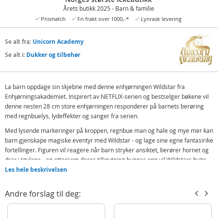
Årets butikk 2025 - Barn & familie
Prismatch
Fri frakt over 1000,-*
Lynrask levering
Se alt fra:
Unicorn Academy
Se alt i:
Dukker og tilbehør
La barn oppdage sin skjebne med denne enhjørningen Wildstar fra
Enhjørningsakademiet. Inspirert av NETFLIX-serien og bestselger bøkene vil
denne nesten 28 cm store enhjørningen responderer på barnets berøring
med regnbuelys, lydeffekter og sanger fra serien.
Med lysende markeringer på kroppen, regnbue man og hale og mye mer kan
barn gjenskape magiske eventyr med Wildstar - og lage sine egne fantasirike
fortellinger. Figuren vil reagere når barn stryker ansiktet, berører hornet og
drar i tøylene - og ettersom deres tilknytning bygges opp vil Wildstars hvite
lys skinne sterkere og forvandle seg til regnbue-farger ettersom barnet
Les hele beskrivelsen
tilegner seg enhjørningens tillit.
Andre forslag til deg:
Interaktiv respons: Reagerer med lys og lyd ved berøring
Utvikling gjennom lek: Økt interaksjon gjør at Wildstar lyser sterkere
Fargerikt design: Regnbuefarget man og hale for fantasirik lek