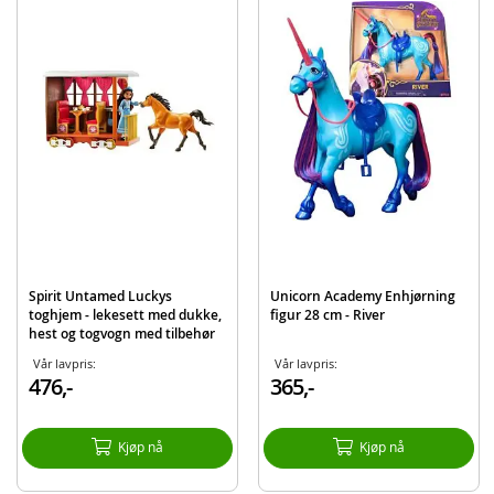
Inneholder:
Enhjørning figur
Sal og tøyler
Detaljer:
Mål: ca. 28 cm
Batteribehov: 2 x AA-batterier (demo inkludert)
Språk: engelsk
Alder: fra 4 år
Produktdetaljer
Spirit Untamed Luckys
Unicorn Academy Enhjørning
Modell
6071157
toghjem - lekesett med dukke,
figur 28 cm - River
hest og togvogn med tilbehør
EAN
681147036246
Vår lavpris:
Vår lavpris:
Merke
Unicorn Academy
476,-
365,-
Kjøp nå
Kjøp nå