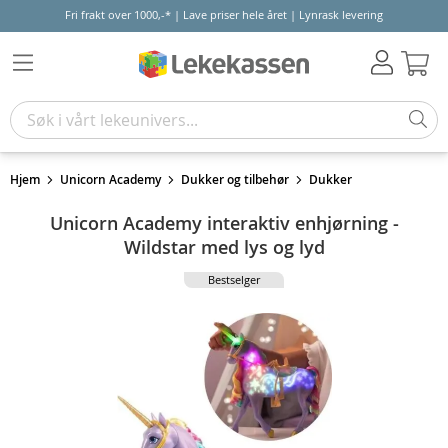
Fri frakt over 1000,-* | Lave priser hele året | Lynrask levering
Hand
Hjem
Unicorn Academy
Dukker og tilbehør
Dukker
Unicorn Academy interaktiv enhjørning -
Wildstar med lys og lyd
Bestselger