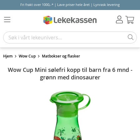
Fri frakt over 1000,-* | Lave priser hele året | Lynrask levering
Hand
Hjem
Wow Cup
Matbokser og flasker
Wow Cup Mini sølefri kopp til barn fra 6 mnd -
grønn med dinosaurer