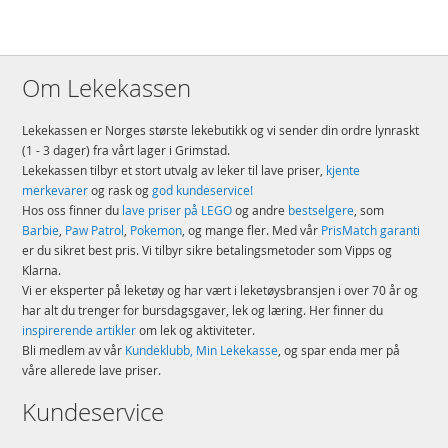
Om Lekekassen
Lekekassen er Norges største lekebutikk og vi sender din ordre lynraskt
(1 - 3 dager) fra vårt lager i Grimstad.
Lekekassen tilbyr et stort utvalg av leker til lave priser,
kjente
merkevarer
og rask og
god kundeservice!
Hos oss finner du
lave priser på LEGO
og andre
bestselgere
, som
Barbie
,
Paw Patrol
,
Pokemon
, og mange fler. Med vår
PrisMatch garanti
er du sikret best pris. Vi tilbyr sikre betalingsmetoder som Vipps og
Klarna.
Vi er eksperter på leketøy og har vært i leketøysbransjen i over 70 år og
har alt du trenger for bursdagsgaver, lek og læring. Her finner du
inspirerende artikler
om lek og aktiviteter.
Bli medlem av vår
Kundeklubb, Min Lekekasse
, og spar enda mer på
våre allerede lave priser.
Kundeservice