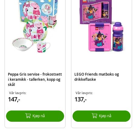
Rommer 350 ml
Farge: grønn
Alder: fra 6 mnd.
BPA- og PVC-fri
Produktdetaljer
Modell
WOW143
EAN
857689007079
Merke
Wow Cup
Peppa Gris servise - frokostsett
LEGO Friends matboks og
i keramikk - tallerken, kopp og
drikkeflaske
skål
Vår lavpris:
Vår lavpris:
147,-
137,-
Kjøp nå
Kjøp nå