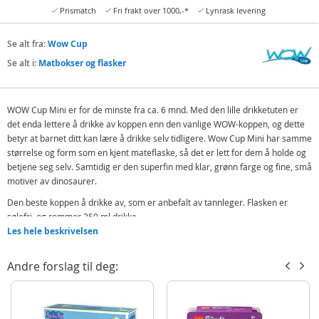
Prismatch
Fri frakt over 1000,-*
Lynrask levering
Se alt fra:
Wow Cup
Se alt i:
Matbokser og flasker
WOW Cup Mini er for de minste fra ca. 6 mnd. Med den lille drikketuten er
det enda lettere å drikke av koppen enn den vanlige WOW-koppen, og dette
betyr at barnet ditt kan lære å drikke selv tidligere. Wow Cup Mini har samme
størrelse og form som en kjent mateflaske, så det er lett for dem å holde og
betjene seg selv. Samtidig er den superfin med klar, grønn farge og fine, små
motiver av dinosaurer.
Den beste koppen å drikke av, som er anbefalt av tannleger. Flasken er
sølefri, og rommer 350 ml drikke.
Les hele beskrivelsen
Inneholder:
1 WOW Cup mini flaske
Andre forslag til deg:
1 reiselokk
Detaljer:
Mål: 12 x 8 x 17 cm (LxBxH)