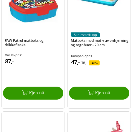
Skolestartkupp
PAW Patrol matboks og
Matboks med motiv av enhjørning
drikkeflaske
og regnbuer - 20 cm
Vår lavpris:
Kampanjepris
87,-
47,-
78,-
40%
Kjøp nå
Kjøp nå