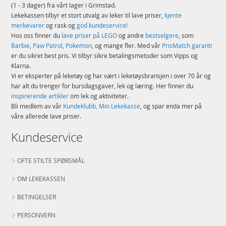
(1 - 3 dager) fra vårt lager i Grimstad.
Lekekassen tilbyr et stort utvalg av leker til lave priser,
kjente
merkevarer
og rask og
god kundeservice!
Hos oss finner du
lave priser på LEGO
og andre
bestselgere
, som
Barbie
,
Paw Patrol
,
Pokemon
, og mange fler. Med vår
PrisMatch garanti
er du sikret best pris. Vi tilbyr sikre betalingsmetoder som Vipps og
Klarna.
Vi er eksperter på leketøy og har vært i leketøysbransjen i over 70 år og
har alt du trenger for bursdagsgaver, lek og læring. Her finner du
inspirerende artikler
om lek og aktiviteter.
Bli medlem av vår
Kundeklubb, Min Lekekasse
, og spar enda mer på
våre allerede lave priser.
Kundeservice
OFTE STILTE SPØRSMÅL
OM LEKEKASSEN
BETINGELSER
PERSONVERN