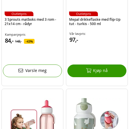
Outletpris
Outletpris
3 Sprouts matboks med 3 rom -
Mepal drikkeflaske med flip-Up
21x14 cm - rådyr
tut - turkis - 500 ml
Vår lavpris:
Kampanjepris
97,-
84,-
148,-
43%
Varsle meg
Kjøp nå