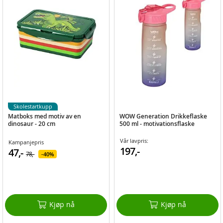
Skolestartkupp
Matboks med motiv av en
WOW Generation Drikkeflaske
dinosaur - 20 cm
500 ml - motivationsflaske
Vår lavpris:
Kampanjepris
197,-
47,-
78,-
40%
Kjøp nå
Kjøp nå