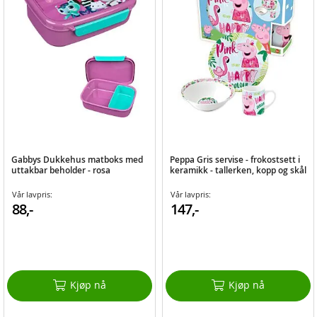
Gabbys Dukkehus matboks med
Peppa Gris servise - frokostsett i
uttakbar beholder - rosa
keramikk - tallerken, kopp og skål
Vår lavpris:
Vår lavpris:
88,-
147,-
Kjøp nå
Kjøp nå