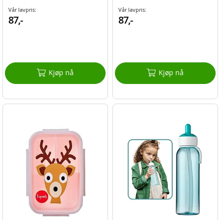
Vår lavpris:
Vår lavpris:
87,-
87,-
Kjøp nå
Kjøp nå