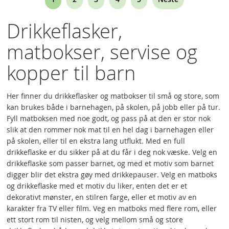
currently
Drikkeflasker,
reading
matbokser, servise og
page
kopper til barn
Her finner du drikkeflasker og matbokser til små og store, som
kan brukes både i barnehagen, på skolen, på jobb eller på tur.
Fyll matboksen med noe godt, og pass på at den er stor nok
slik at den rommer nok mat til en hel dag i barnehagen eller
på skolen, eller til en ekstra lang utflukt. Med en full
drikkeflaske er du sikker på at du får i deg nok væske. Velg en
drikkeflaske som passer barnet, og med et motiv som barnet
digger blir det ekstra gøy med drikkepauser. Velg en matboks
og drikkeflaske med et motiv du liker, enten det er et
dekorativt mønster, en stilren farge, eller et motiv av en
karakter fra TV eller film. Veg en matboks med flere rom, eller
ett stort rom til nisten, og velg mellom små og store