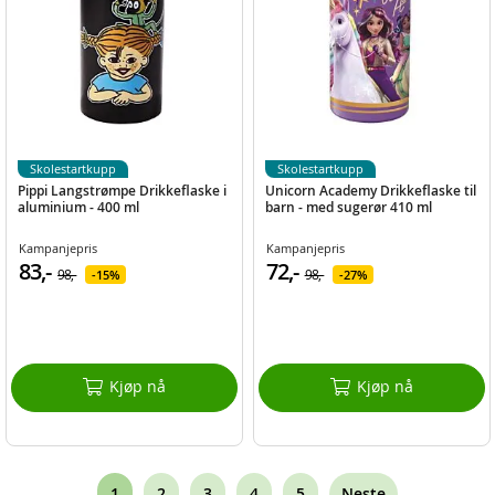
Skolestartkupp
Skolestartkupp
Pippi Langstrømpe Drikkeflaske i
Unicorn Academy Drikkeflaske til
aluminium - 400 ml
barn - med sugerør 410 ml
Kampanjepris
Kampanjepris
83,-
72,-
98,-
98,-
15%
27%
Kjøp nå
Kjøp nå
Page
You're
Page
Page
Page
Page
1
2
3
4
5
Neste