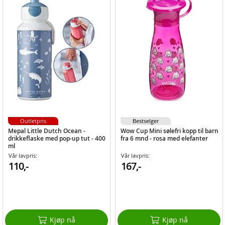
Outletpris
Bestselger
Mepal Little Dutch Ocean -
Wow Cup Mini sølefri kopp til barn
drikkeflaske med pop-up tut - 400
fra 6 mnd - rosa med elefanter
ml
Vår lavpris:
Vår lavpris:
110,-
167,-
Kjøp nå
Kjøp nå