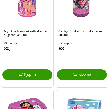
My Little Pony drikkeflaske med
Gabbys Dukkehus drikkeflaske
sugerør - 410 ml
500 ml
Vår lavpris:
Vår lavpris:
80,-
88,-
Kjøp nå
Kjøp nå