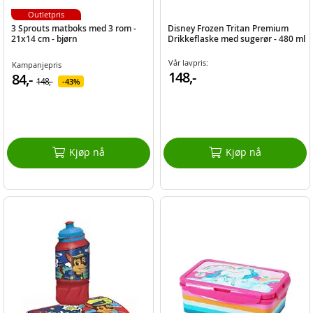
Outletpris
3 Sprouts matboks med 3 rom -
Disney Frozen Tritan Premium
21x14 cm - bjørn
Drikkeflaske med sugerør - 480 ml
Vår lavpris:
Kampanjepris
148,-
84,-
148,-
43%
Kjøp nå
Kjøp nå