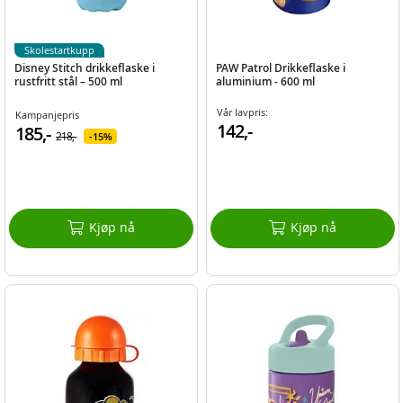
Skolestartkupp
Disney Stitch drikkeflaske i
PAW Patrol Drikkeflaske i
rustfritt stål – 500 ml
aluminium - 600 ml
Vår lavpris:
Kampanjepris
142,-
185,-
218,-
15%
Kjøp nå
Kjøp nå